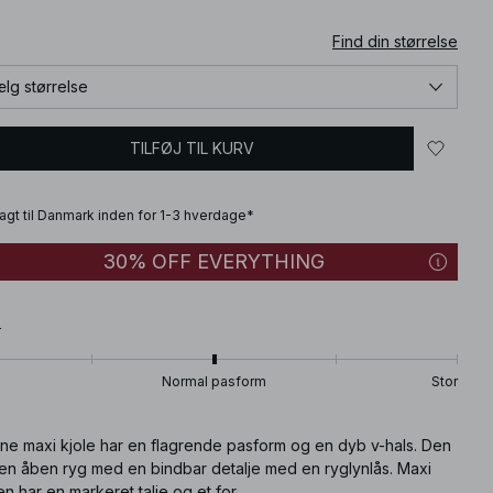
Find din størrelse
lg størrelse
TILFØJ TIL KURV
fragt til Danmark inden for 1-3 hverdage*
30% OFF EVERYTHING
T
Normal pasform
Stor
ne maxi kjole har en flagrende pasform og en dyb v-hals. Den
 en åben ryg med en bindbar detalje med en ryglynlås. Maxi
en har en markeret talje og et for.