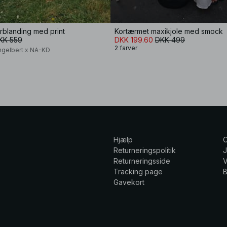
ørblanding med print
Kortærmet maxikjole med smock
KK 559
DKK 199.60
DKK 499
2 farver
ngelbert x NA-KD
Hjælp
Returneringspolitik
Returneringsside
V
Tracking page
Gavekort