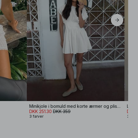
Minikjole i bomuld med korte ærmer og plissering
Langæ
DKK 251.30
DKK 359
DKK 
3 farver
3 farv