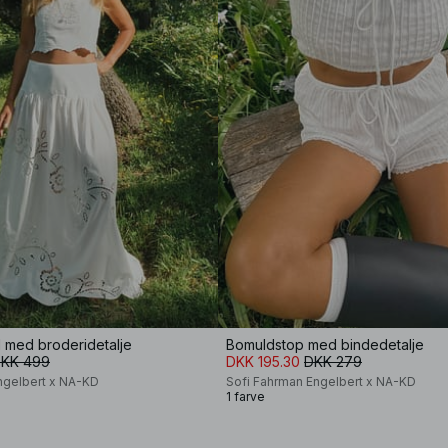
 med broderidetalje
Bomuldstop med bindedetalje
KK 499
DKK 195.30
DKK 279
ngelbert x NA-KD
Sofi Fahrman Engelbert x NA-KD
1 farve