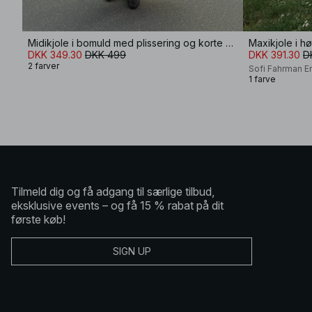
Midikjole i bomuld med plissering og korte ærmer
Maxikjole i h
DKK 349.30
DKK 499
DKK 391.30
D
2 farver
Sofi Fahrman E
1 farve
Tilmeld dig og få adgang til særlige tilbud,
eksklusive events – og få 15 % rabat på dit
første køb!
SIGN UP