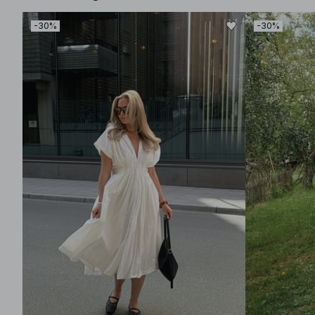
-30%
-30%