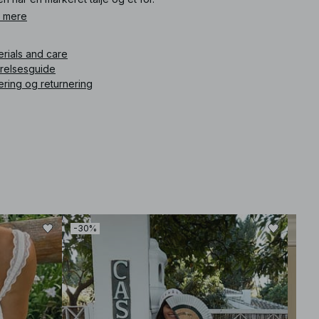
 mere
ikelnummer
:
1781-000051-0001
erials and care
rrelsesguide
ering og returnering
-30%
-30