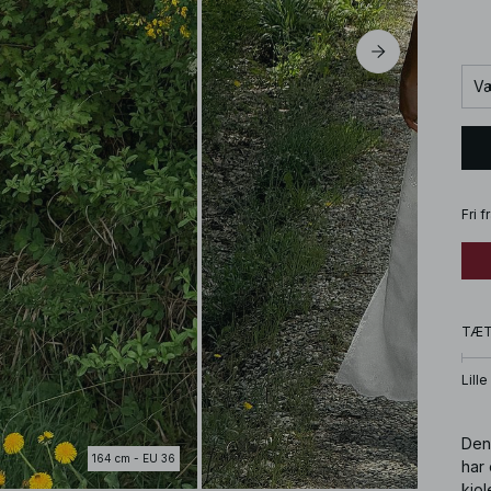
Væ
Fri 
TÆ
Lille
Den
164 cm - EU 36
har
kjol