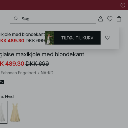
ikjole med blondekant
TILFØJ TIL KURV
KD
/
Kjoler
/
Kjoler med åben ryg
KK 489.30
DKK 699
glaise maxikjole med blondekant
K 489.30
DKK 699
i Fahrman Engelbert x NA-KD
0%
ve
:
Hvid