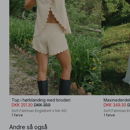
Top i hørblanding med broderi
Maxinederdel
DKK 251.30
DKK 359
DKK 349.30
D
Sofi Fahrman Engelbert x NA-KD
Sofi Fahrman E
1 farve
1 farve
Andre så også