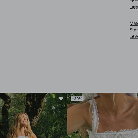
Læs
Art
Mat
Stø
Lev
-30%