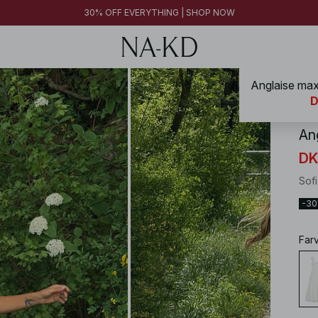
30% OFF EVERYTHING | SHOP NOW
Anglaise max
NA-
D
An
DK
Sof
-3
Far