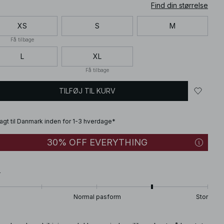
Find din størrelse
XS
S
M
Få tilbage
L
XL
Få tilbage
TILFØJ TIL KURV
fragt til Danmark inden for 1-3 hverdage*
30% OFF EVERYTHING
T
Normal pasform
Stor