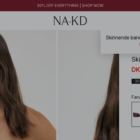
30% OFF EVERYTHING | SHOP NOW
NA-
Sk
DK
-3
Far