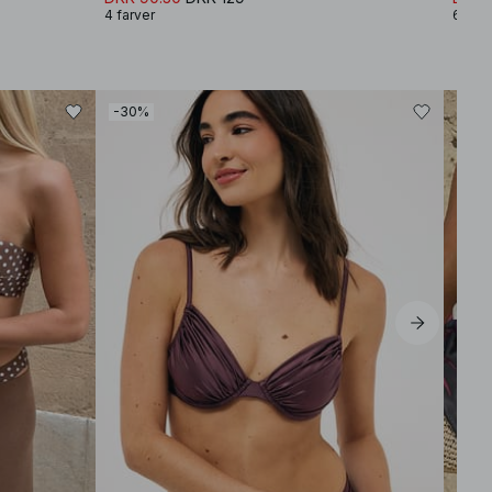
4 farver
6 farv
-30%
-30