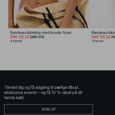
Bandeau-bikinitop med knude foran
Bandeau-biki
DKK 125.30
DKK 179
DKK 125.30
D
4 farver
3 farver
Tilmeld dig og få adgang til særlige tilbud,
eksklusive events – og få 15 % rabat på dit
første køb!
SIGN UP