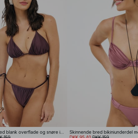
Bikinitrusse med blank overflade og snøre i siden
Skinnende bred bikiniunderdel m
K 159
DKK 95.40
DKK 159