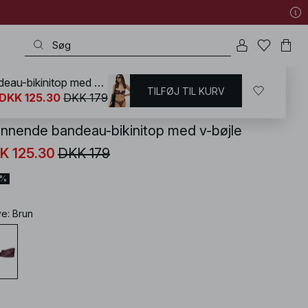
Skinnende bandeau-bikinitop med v-bøjle
TILFØJ TIL KURV
KD
/
Badetøj
/
Bikinier
/
Bikini-overdele
/
Bandeau-bikinier
DKK 125.30
DKK 179
innende bandeau-bikinitop med v-bøjle
K 125.30
DKK 179
0%
ve
:
Brun