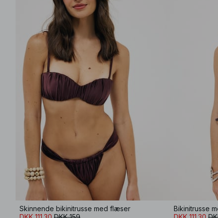
Skinnende bikinitrusse med flæser
DKK 111.30
DKK 159
DKK 111.30
DK