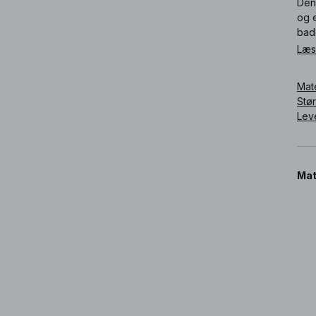
Den
og e
bad
Læs
Art
Mat
Stø
Lev
Mat