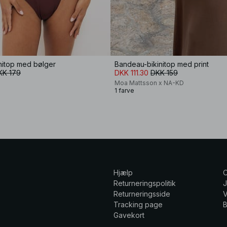
nitop med bølger
Bandeau-bikinitop med print
KK 179
DKK 111.30
DKK 159
Moa Mattsson x NA-KD
1 farve
Hjælp
Returneringspolitik
Returneringsside
V
Tracking page
Gavekort