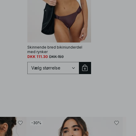
Skinnende bred bikiniunderdel
med rynker
DKK 111.30
DKK 159
Vælg størrelse
Vælg størrelse
-30%
-30
XS