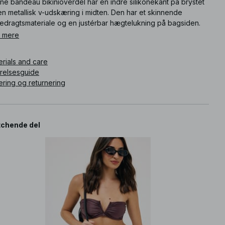
ne bandeau bikinioverdel har en indre silikonekant på brystet
n metallisk v-udskæring i midten. Den har et skinnende
edragtsmateriale og en justérbar hægtelukning på bagsiden.
 mere
ikelnummer
:
1100-012708-0017
erials and care
rrelsesguide
ering og returnering
chende del