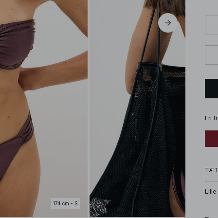
Fri 
TÆ
Lille
174 cm - S