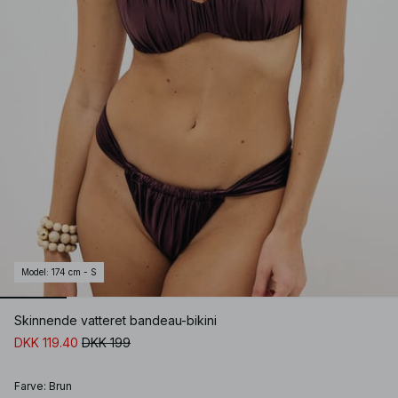
Model
:
174 cm - S
Skinnende vatteret bandeau-bikini
DKK 119.40
DKK 199
Farve
:
Brun