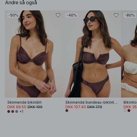
Andre så også
-50%
-40%
-80%
Skinnende bikinibh
Skinnende bandeau-bikinitop med v-bøjle
Bikinit
DKK 99.50
DKK 199
DKK 107.40
DKK 179
DKK 35
+1