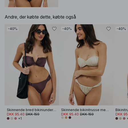
Andre, der købte dette, købte også
-40%
-40%
-40%
Skinnende bred bikiniunderdel med rynker
Skinnende bikinitrusse med flæser
DKK 95.40
DKK 159
DKK 95.40
DKK 159
DKK 95
+1