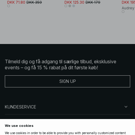
DKK 71.80
DKK 359
DKK 125.30
DKK 179
DKK 19
Audrey
Tilmeld dig og få adgang til særlige tilbud, eksklusive
events – og få 15 % rabat på dit første køb!
SIGN UP
KUNDESERVICE
OM NA-KD