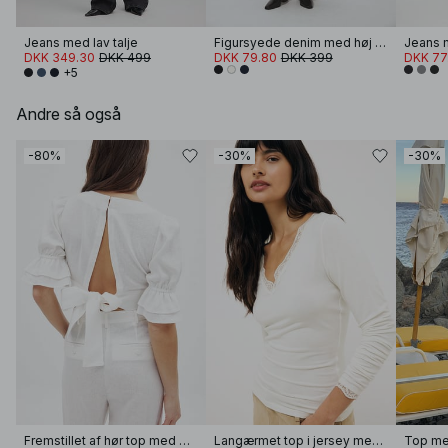
Jeans med lav talje
Figursyede denim med høj talje og plisserede detaljer
Jeans m
DKK 349.30
DKK 499
DKK 79.80
DKK 399
DKK 77
+5
Andre så også
-80%
-30%
-30%
Fremstillet af hør top med binderyg
Langærmet top i jersey med blondedetalje
Top me