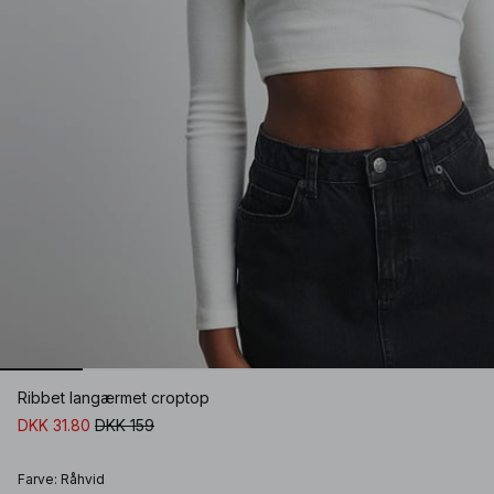
Ribbet langærmet croptop
DKK 31.80
DKK 159
Farve
:
Råhvid