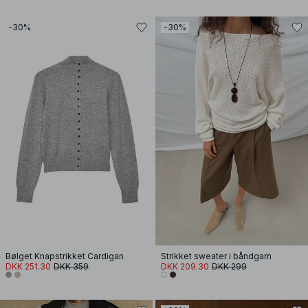
-30%
-30%
Bølget Knapstrikket Cardigan
Strikket sweater i båndgarn
DKK 251.30
DKK 359
DKK 209.30
DKK 299