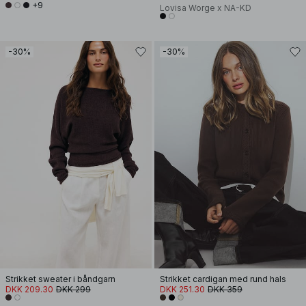
+9
Lovisa Worge x NA-KD
-30%
-30%
Strikket sweater i båndgarn
Strikket cardigan med rund hals
DKK 209.30
DKK 299
DKK 251.30
DKK 359