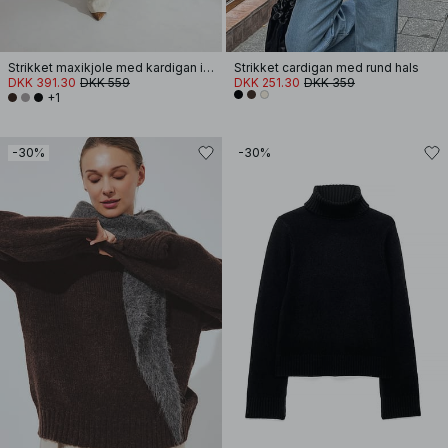
Strikket maxikjole med kardigan i uldblanding
Strikket cardigan med rund hals
DKK 391.30
DKK 559
DKK 251.30
DKK 359
+1
-30%
-30%