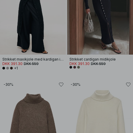
Strikket maxikjole med kardigan i uldblanding
Strikket cardigan midikjole
DKK 391.30
DKK 559
DKK 391.30
DKK 559
+1
-30%
-30%