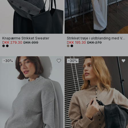
Knapærme Strikket Sweater
Strikket trøje i uldblanding med V-udskæring
DKK 279.30
DKK 399
DKK 195.30
DKK 279
-30%
-30%