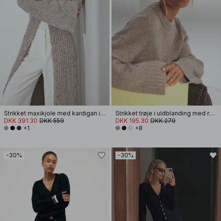
Strikket maxikjole med kardigan i uldblanding
Strikket trøje i uldblanding med rund hals
DKK 391.30
DKK 559
DKK 195.30
DKK 279
+1
+8
-30%
-30%