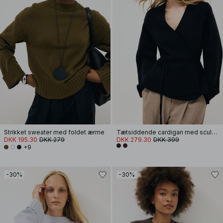
Strikket sweater med foldet ærme
Tætsiddende cardigan med sculpted ærmer
DKK 195.30
DKK 279
DKK 279.30
DKK 399
+9
-30%
-30%