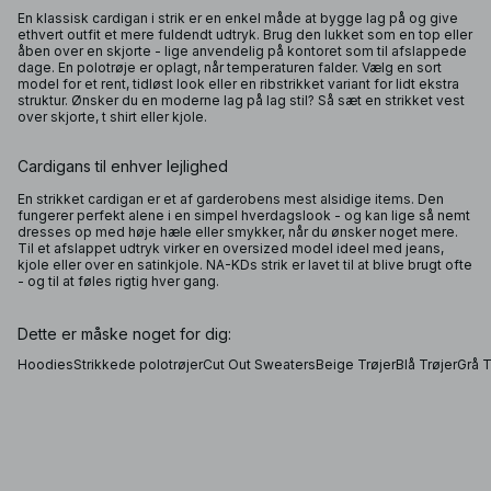
En klassisk cardigan i strik er en enkel måde at bygge lag på og give
ethvert outfit et mere fuldendt udtryk. Brug den lukket som en top eller
åben over en skjorte - lige anvendelig på kontoret som til afslappede
dage. En polotrøje er oplagt, når temperaturen falder. Vælg en sort
model for et rent, tidløst look eller en ribstrikket variant for lidt ekstra
struktur. Ønsker du en moderne lag på lag stil? Så sæt en strikket vest
over skjorte, t shirt eller kjole.
Cardigans til enhver lejlighed
En strikket cardigan er et af garderobens mest alsidige items. Den
fungerer perfekt alene i en simpel hverdagslook - og kan lige så nemt
dresses op med høje hæle eller smykker, når du ønsker noget mere.
Til et afslappet udtryk virker en oversized model ideel med jeans,
kjole eller over en satinkjole. NA-KDs strik er lavet til at blive brugt ofte
- og til at føles rigtig hver gang.
Dette er måske noget for dig:
Hoodies
Strikkede polotrøjer
Cut Out Sweaters
Beige Trøjer
Blå Trøjer
Grå T