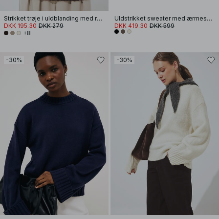
Strikket trøje i uldblanding med rund hals
Uldstrikket sweater med ærmesplit
DKK 195.30
DKK 279
DKK 419.30
DKK 599
+8
-30%
-30%