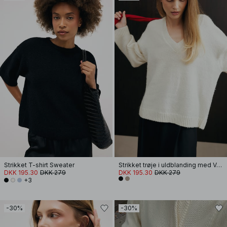
Strikket T-shirt Sweater
Strikket trøje i uldblanding med V-udskæring
DKK 195.30
DKK 279
DKK 195.30
DKK 279
+3
-30%
-30%