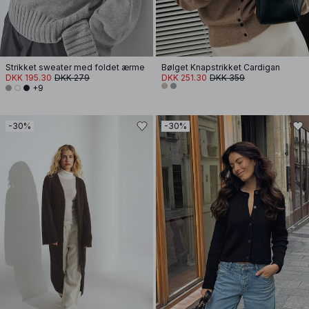
Strikket sweater med foldet ærme
Bølget Knapstrikket Cardigan
DKK 195.30
DKK 279
DKK 251.30
DKK 359
+9
-30%
-30%