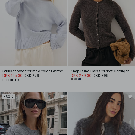
Strikket sweater med foldet ærme
Knap Rund Hals Strikket Cardigan
DKK 195.30
DKK 279
DKK 279.30
DKK 399
+9
-30%