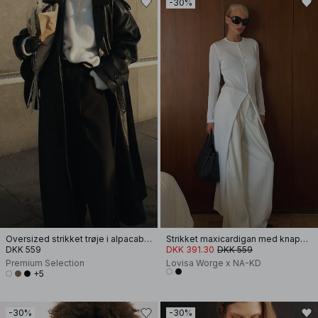
-30%
Oversized strikket trøje i alpacablanding
Strikket maxicardigan med knapdetalje
DKK 559
DKK 391.30
DKK 559
Premium Selection
Lovisa Worge x NA-KD
+5
-30%
-30%