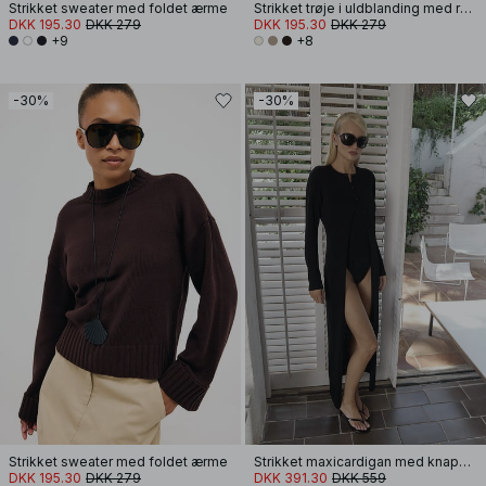
Strikket sweater med foldet ærme
Strikket trøje i uldblanding med rund hals
DKK 195.30
DKK 279
DKK 195.30
DKK 279
+9
+8
-30%
-30%
Strikket sweater med foldet ærme
Strikket maxicardigan med knapdetalje
DKK 195.30
DKK 279
DKK 391.30
DKK 559