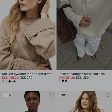
Strikket sweater med foldet ærme
Strikket cardigan med rund hals
DKK 195.30
DKK 279
DKK 251.30
DKK 359
+9
-30%
-30%