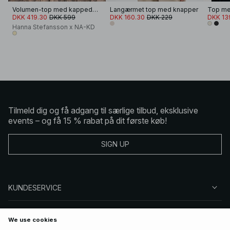
Volumen-top med kappedetalj
Langærmet top med knapper
DKK 419.30
DKK 599
DKK 160.30
DKK 229
DKK 13
Hanna Stefansson x NA-KD
Tilmeld dig og få adgang til særlige tilbud, eksklusive
events – og få 15 % rabat på dit første køb!
SIGN UP
KUNDESERVICE
OM NA-KD