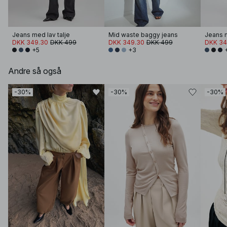
Jeans med lav talje
Mid waste baggy jeans
Jeans m
DKK 349.30
DKK 499
DKK 349.30
DKK 499
DKK 34
+5
+3
Andre så også
-30%
-30%
-30%