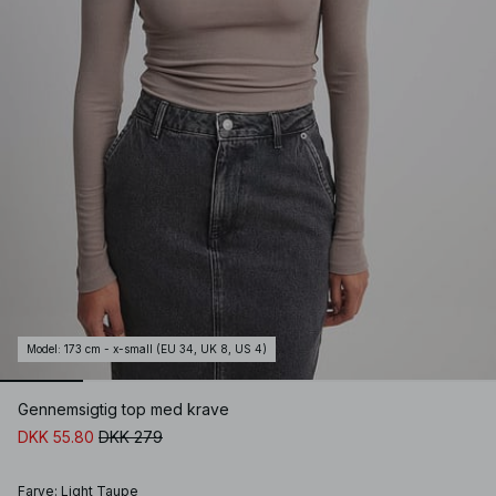
Model
:
173 cm - x-small (EU 34, UK 8, US 4)
Gennemsigtig top med krave
DKK 55.80
DKK 279
Farve
:
Light Taupe