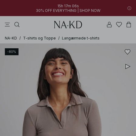
15h 17m 06s
30% OFF EVERYTHING | SHOP NOW
bukser
toppe
kjoler
brune
hvide
NA-KD
/
T-shirts og Toppe
/
Langærmede t-shirts
-80%