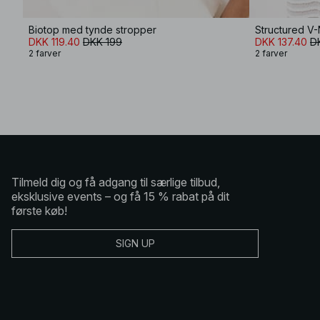
Biotop med tynde stropper
Structured V
DKK 119.40
DKK 199
DKK 137.40
D
2 farver
2 farver
Tilmeld dig og få adgang til særlige tilbud,
eksklusive events – og få 15 % rabat på dit
første køb!
SIGN UP