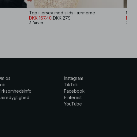
Top i jersey med slids i ærmerne
Singl
DKK 167.40
DKK 279
DKK 
3 farver
2 farv
Om os
Instagram
Job
TikTok
irksomhedsinfo
Facebook
Bæredygtighed
Pinterest
YouTube