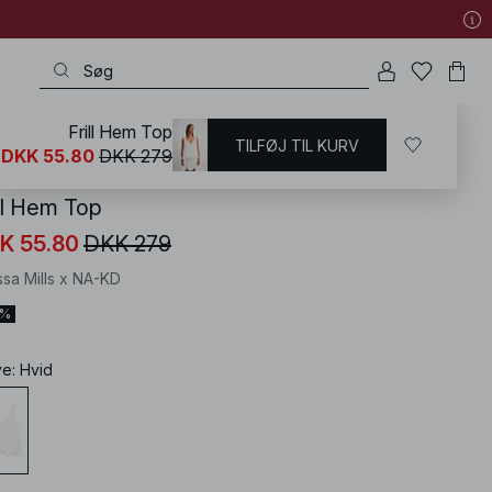
Frill Hem Top
TILFØJ TIL KURV
KD
/
T-shirts og Toppe
/
Ærmeløse toppe
DKK 55.80
DKK 279
ill Hem Top
K 55.80
DKK 279
ssa Mills x NA-KD
0%
ve
:
Hvid