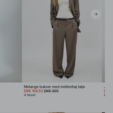
Melange bukser med mellemhøj talje
Jeans
DKK 199.50
DKK 399
DKK 
4 farver
8 farv