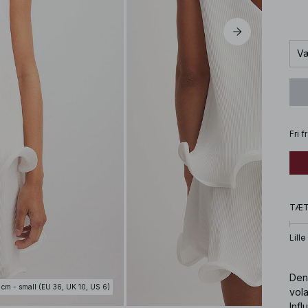
Væ
Fri 
TÆ
Lille
Den
 cm - small (EU 36, UK 10, US 6)
vola
Infl