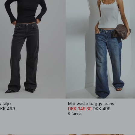
 talje
Mid waste baggy jeans
KK 499
DKK 349.30
DKK 499
6 farver