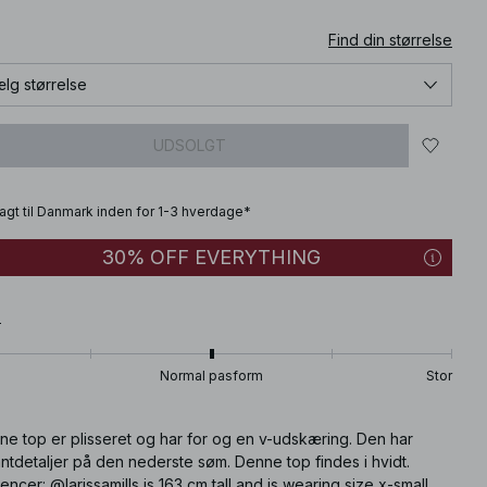
Find din størrelse
lg størrelse
UDSOLGT
fragt til Danmark inden for 1-3 hverdage*
30% OFF EVERYTHING
T
Normal pasform
Stor
ne top er plisseret og har for og en v-udskæring. Den har
ntdetaljer på den nederste søm. Denne top findes i hvidt.
uencer: @larissamills is 163 cm tall and is wearing size x-small