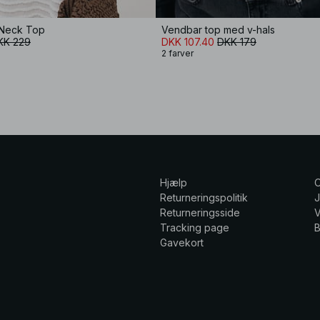
-Neck Top
Vendbar top med v-hals
KK 229
DKK 107.40
DKK 179
2 farver
Hjælp
Returneringspolitik
Returneringsside
V
Tracking page
Gavekort