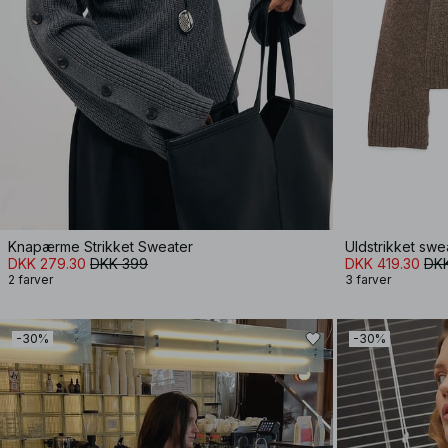
Knapærme Strikket Sweater
Uldstrikket sw
DKK 279.30
DKK 399
DKK 419.30
DK
2 farver
3 farver
-30%
-30%