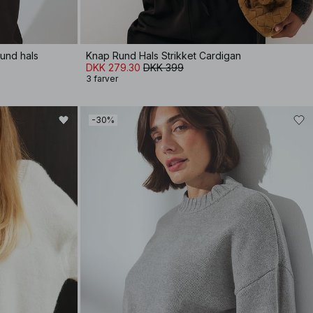
rund hals
Knap Rund Hals Strikket Cardigan
DKK 279.30
DKK 399
3 farver
-30%