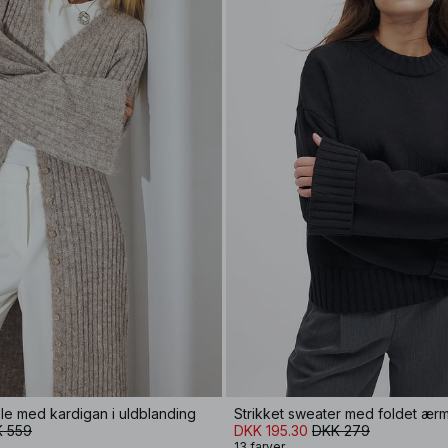
ole med kardigan i uldblanding
Strikket sweater med foldet ær
 559
DKK 195.30
DKK 279
13 farver