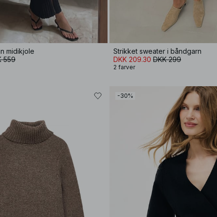
an midikjole
Strikket sweater i båndgarn
 559
DKK 209.30
DKK 299
2 farver
-30%