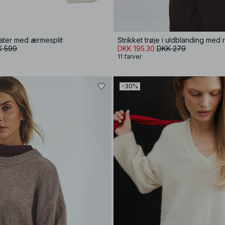
eater med ærmesplit
Strikket trøje i uldblanding med 
K 599
DKK 195.30
DKK 279
11 farver
-30%