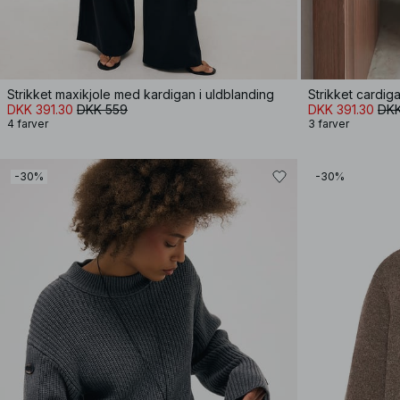
Strikket maxikjole med kardigan i uldblanding
Strikket cardig
DKK 391.30
DKK 559
DKK 391.30
DKK
4 farver
3 farver
-30%
-30%