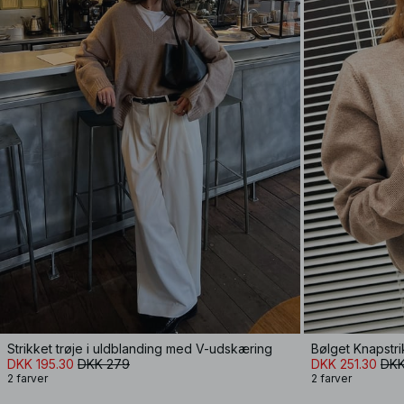
Strikket trøje i uldblanding med V-udskæring
Bølget Knapstr
DKK 195.30
DKK 279
DKK 251.30
DKK
2 farver
2 farver