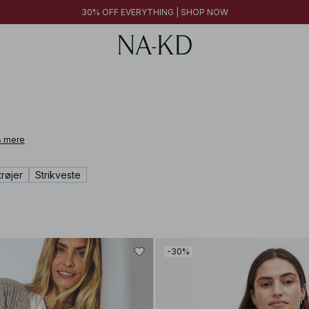
FINAL SALE | SHOP NOW
30% OFF EVERYTHING | SHOP NOW
FINAL SALE | SHOP NOW
 mere
røjer
Strikveste
-30%