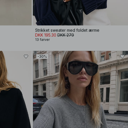
Strikket sweater med foldet ærme
DKK 195.30
DKK 279
13 farver
-30%