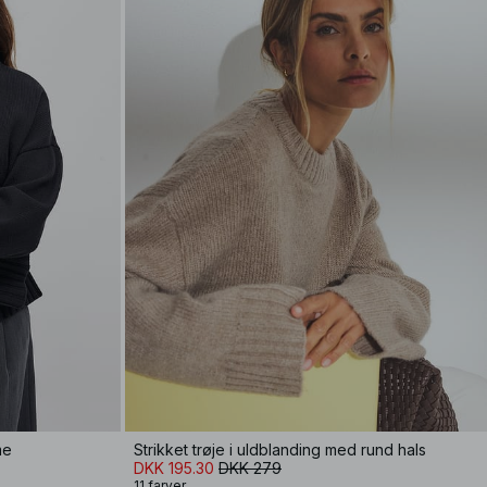
me
Strikket trøje i uldblanding med rund hals
DKK 195.30
DKK 279
11 farver