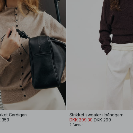
ikket Cardigan
Strikket sweater i båndgarn
 359
DKK 209.30
DKK 299
2 farver