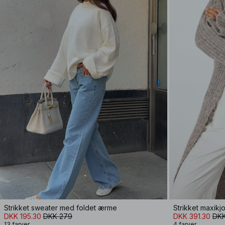
Strikket sweater med foldet ærme
Strikket maxikj
DKK 195.30
DKK 279
DKK 391.30
DKK
13 farver
4 farver