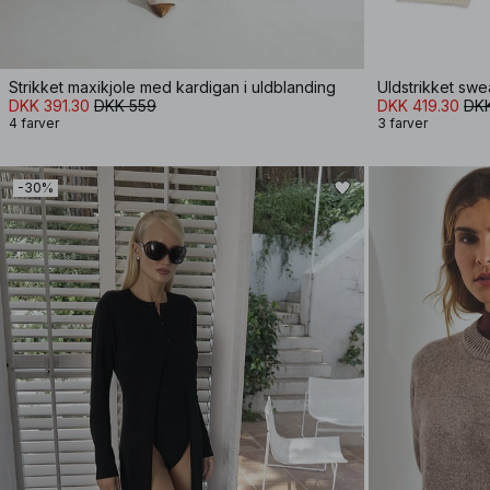
Strikket maxikjole med kardigan i uldblanding
Uldstrikket sw
DKK 391.30
DKK 559
DKK 419.30
DK
4 farver
3 farver
-30%