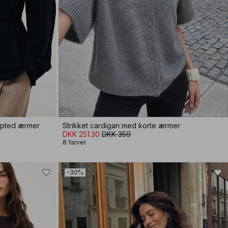
lpted ærmer
Strikket cardigan med korte ærmer
DKK 251.30
DKK 359
8 farver
-30%