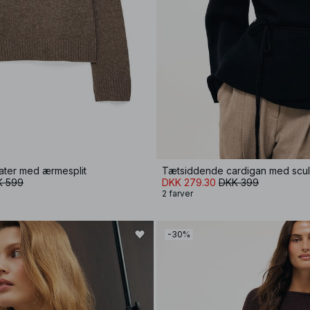
eater med ærmesplit
Tætsiddende cardigan med scu
K 599
DKK 279.30
DKK 399
2 farver
-30%