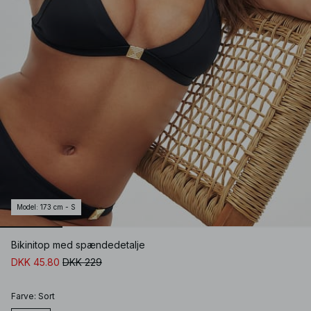
Model
:
173 cm - S
Bikinitop med spændedetalje
DKK 45.80
DKK 229
Farve
:
Sort