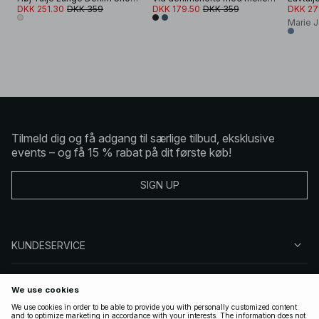
DKK 251.30
DKK 359
DKK 179.50
DKK 359
DKK 27
Marie 
Tilmeld dig og få adgang til særlige tilbud, eksklusive
events – og få 15 % rabat på dit første køb!
SIGN UP
KUNDESERVICE
OM NA-KD
FØLG OS