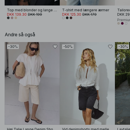
Top med blonder og lange ærmer
T-shirt med længere ærmer
Tailore
DKK 139.30
DKK 199
DKK 125.30
DKK 179
DKK 29
Premiu
Andre så også
-30%
-50%
-30%
Høj Talje Lange Denim Shorts
Vid denimshorts med mellemhøj talje
Lavtalj