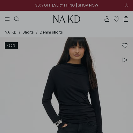
30% OFF EVERYTHING | SHOP NOW
bukser
toppe
kjoler
brune
sorte
NA-KD
/
Shorts
/
Denim shorts
-30%