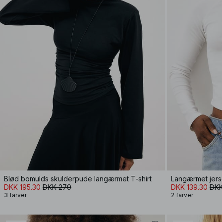
Blød bomulds skulderpude langærmet T-shirt
Langærmet jers
DKK 195.30
DKK 279
DKK 139.30
DKK
3 farver
2 farver