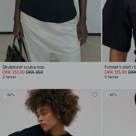
Skulpturel scuba-top
DKK 251.30
DKK 359
DKK 125.30
DKK
2 farver
5 farver
-30%
-30%