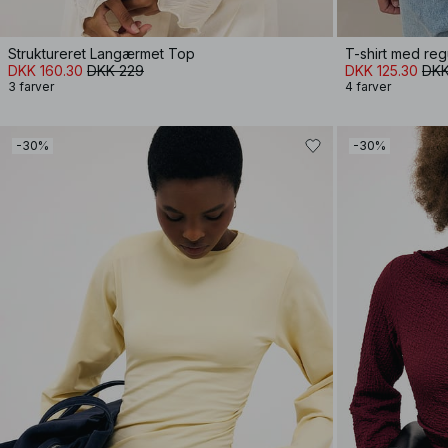
Struktureret Langærmet Top
T-shirt med regu
DKK 160.30
DKK 229
DKK 125.30
DKK
3 farver
4 farver
-30%
-30%