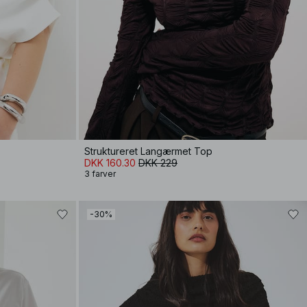
Struktureret Langærmet Top
DKK 160.30
DKK 229
3 farver
-30%