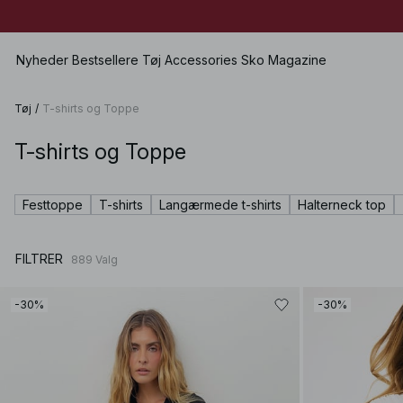
Nyheder
Bestsellere
Tøj
Accessories
Sko
Magazine
Tøj
/
T-shirts og Toppe
T-shirts og Toppe
Se alle
Se alle
Se alle
Shorts
Kjoler
Tasker
Lave sko
Badetøj
Festtoppe
T-shirts
Langærmede t-shirts
Halterneck top
Toppe
Smykker
Højhælede sko
Undertøj
Trøjer
Solbriller
Lædersko
Sæt
FILTRER
889
Valg
Skjorter & Bluser
Bælter
Støvler
Premium Selection
Frakke & Jakke
Sjaler & Halstørklæder
Kommer snart
-30%
-30%
Blazere
Hatte & Kasketter
Særlige præmier
Bukser
Hår-accessories
Jeans
Vanter
Nederdele