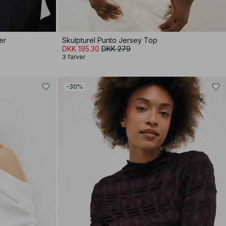
er
Skulpturel Punto Jersey Top
DKK 195.30
DKK 279
3 farver
-30%