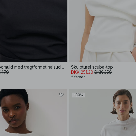
Formet t-shirt i bomuld med tragtformet halsudskæring
Skulpturel scuba-top
 179
DKK 251.30
DKK 359
2 farver
-30%