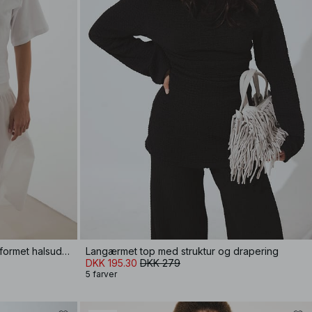
Formet t-shirt i bomuld med tragtformet halsudskæring
Langærmet top med struktur og drapering
DKK 195.30
DKK 279
5 farver