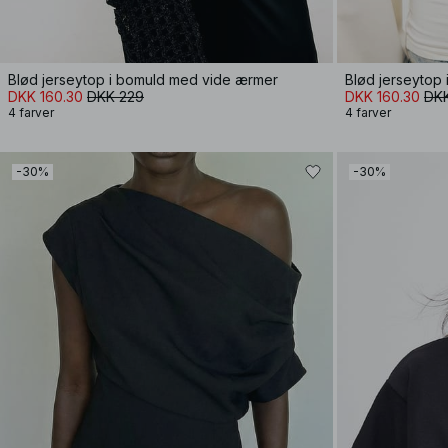
Blød jerseytop i bomuld med vide ærmer
Blød jerseytop
DKK 160.30
DKK 229
DKK 160.30
DK
4 farver
4 farver
-30%
-30%