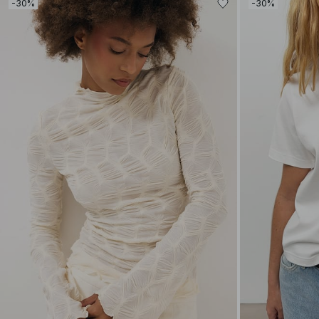
-30%
-30%