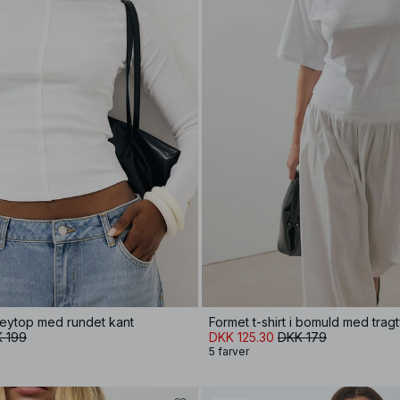
eytop med rundet kant
 199
DKK 125.30
DKK 179
5 farver