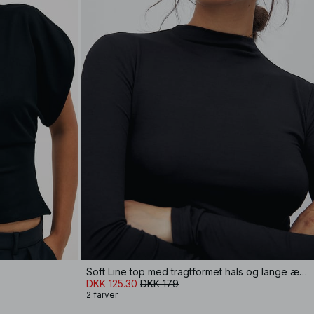
Soft Line top med tragtformet hals og lange ærmer
DKK 125.30
DKK 179
2 farver