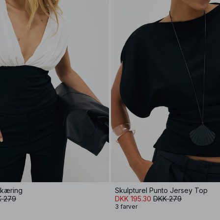
kæring
Skulpturel Punto Jersey Top
 279
DKK 195.30
DKK 279
3 farver