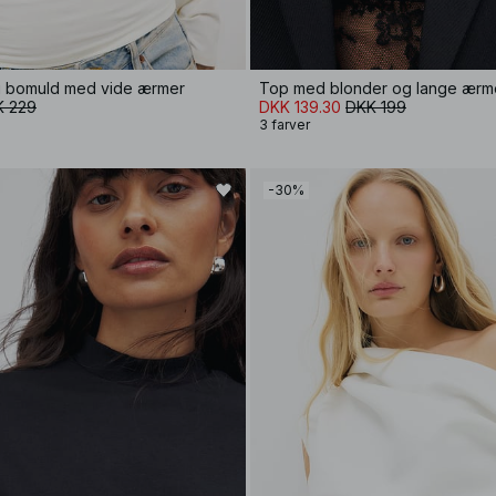
 i bomuld med vide ærmer
Top med blonder og lange ærm
K 229
DKK 139.30
DKK 199
3 farver
-30%