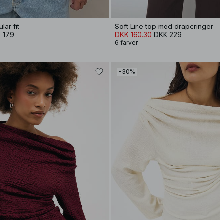
lar fit
Soft Line top med draperinger
 179
DKK 160.30
DKK 229
6 farver
-30%