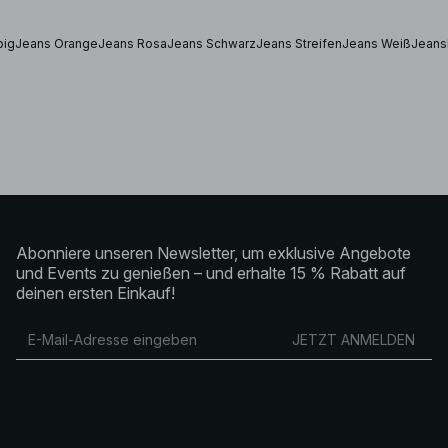
big
Jeans Orange
Jeans Rosa
Jeans Schwarz
Jeans Streifen
Jeans Weiß
Jeans
Abonniere unseren Newsletter, um exklusive Angebote
und Events zu genießen – und erhalte 15 % Rabatt auf
deinen ersten Einkauf!
JETZT ANMELDEN