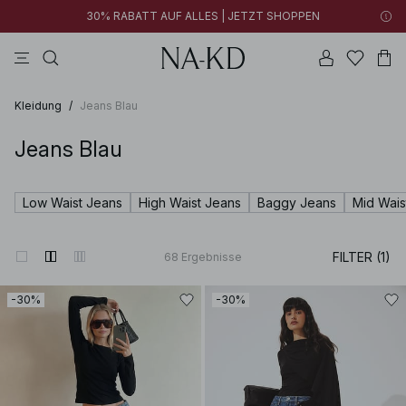
30% RABATT AUF ALLES | JETZT SHOPPEN
longsleeves
tops
kleider
braun
hosen
Kleidung
/
Jeans Blau
Jeans Blau
Low Waist Jeans
High Waist Jeans
Baggy Jeans
Mid Wais
FILTER (1)
68
Ergebnisse
-30%
-30%