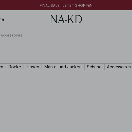
FINAL SALE | JETZT SHOPPEN
30% RABATT AUF ALLES | JETZT SHOPPEN
FINAL SALE | JETZT SHOPPEN
ne
 Accessoires
en
Röcke
Hosen
Mäntel und Jacken
Schuhe
Accessoires