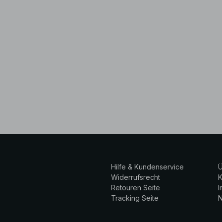
Hilfe & Kundenservice
Ü
Widerrufsrecht
K
Retouren Seite
Tracking Seite
N