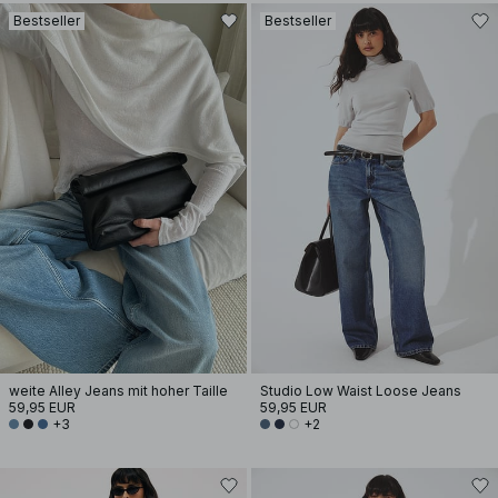
Bestseller
Bestseller
weite Alley Jeans mit hoher Taille
Studio Low Waist Loose Jeans
59,95 EUR
59,95 EUR
+3
+2