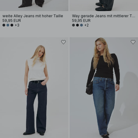
weite Alley Jeans mit hoher Taille
Way gerade Jeans mit mittlerer Taille
59,95 EUR
59,95 EUR
+3
+2