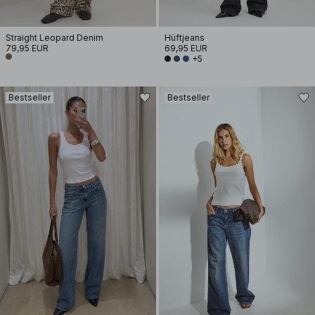
Straight Leopard Denim
Hüftjeans
79,95 EUR
69,95 EUR
+5
Bestseller
Bestseller