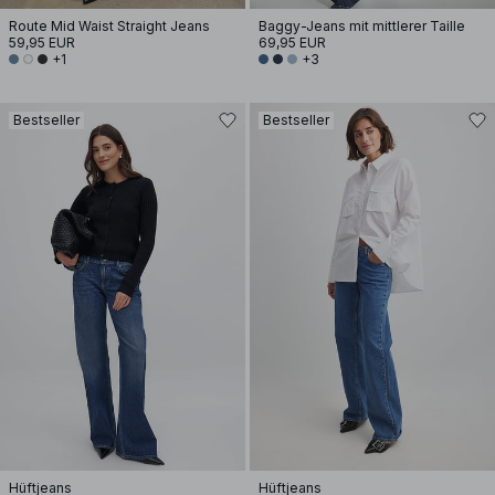
Route Mid Waist Straight Jeans
Baggy-Jeans mit mittlerer Taille
59,95 EUR
69,95 EUR
+1
+3
Bestseller
Bestseller
Hüftjeans
Hüftjeans