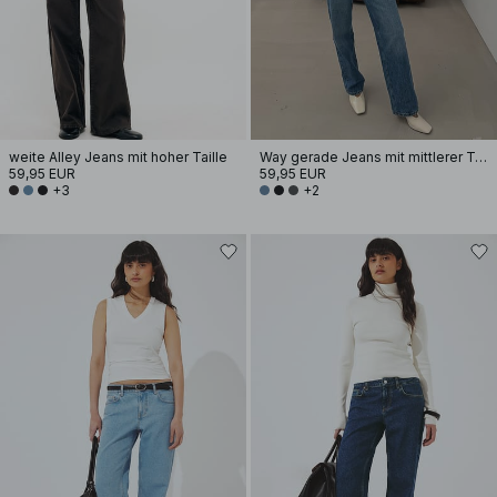
weite Alley Jeans mit hoher Taille
Way gerade Jeans mit mittlerer Taille
59,95 EUR
59,95 EUR
+3
+2