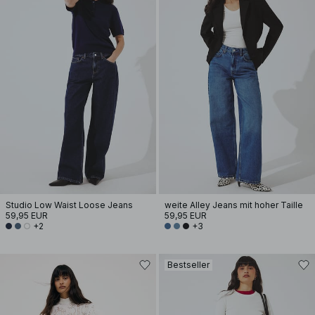
Studio Low Waist Loose Jeans
weite Alley Jeans mit hoher Taille
59,95 EUR
59,95 EUR
+2
+3
Bestseller