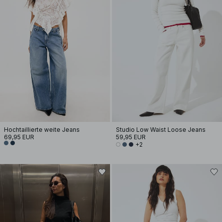
Hochtaillierte weite Jeans
Studio Low Waist Loose Jeans
69,95 EUR
59,95 EUR
+2