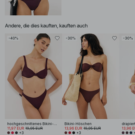
Andere, die dies kauften, kauften auch
-40%
-30%
-30%
hochgeschnittenes Bikini-Höschen
Bikini-Höschen
11,97 EUR
19,95 EUR
13,96 EUR
19,95 EUR
13,96 
+3
+3