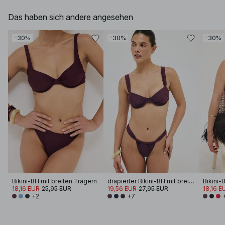
Das haben sich andere angesehen
-30%
-30%
-30%
Bikini-BH mit breiten Trägern
drapierter Bikini-BH mit breiten Trägern
Bikini-
18,16 EUR
25,95 EUR
19,56 EUR
27,95 EUR
18,16 E
+2
+7