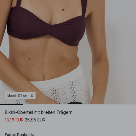
Model
:
174 cm - S
Bikini-Oberteil mit breiten Trägern
18,16 EUR
25,95 EUR
Farbe
:
Dunkellila