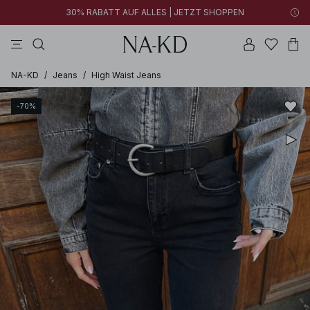
30% RABATT AUF ALLES | JETZT SHOPPEN
longsleeves
tops
kleider
braun
hosen
NA-KD
/
Jeans
/
High Waist Jeans
-70%