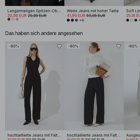
Langärmeliges Spitzen-Oberteil
Weite Jeans mit hoher Taille
Soft Li
20,96 EUR
29,95 EUR
41,96 EUR
59,95 EUR
25,16 E
+4
Das haben sich andere angesehen
-80%
-80%
-80%
hochtaillierte Jeans mit Falten
hochtaillierte Jeans mit Falten
11,99 EUR
59,95 EUR
11,99 EUR
59,95 EUR
9,99 E