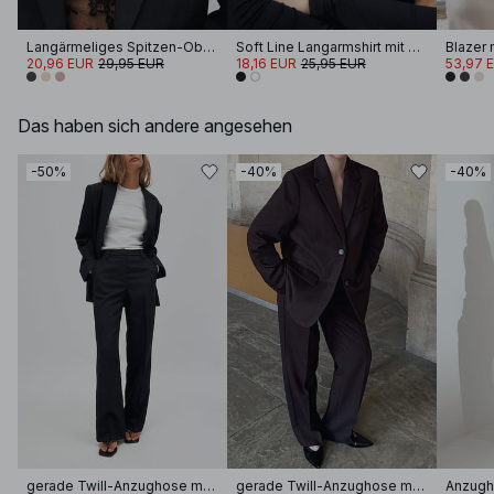
Langärmeliges Spitzen-Oberteil
Soft Line Langarmshirt mit Trichterhals
Blazer m
20,96 EUR
29,95 EUR
18,16 EUR
25,95 EUR
53,97 
Das haben sich andere angesehen
-50%
-40%
-40%
gerade Twill-Anzughose mit mittlerer Taille
gerade Twill-Anzughose mit mittlerer Taille