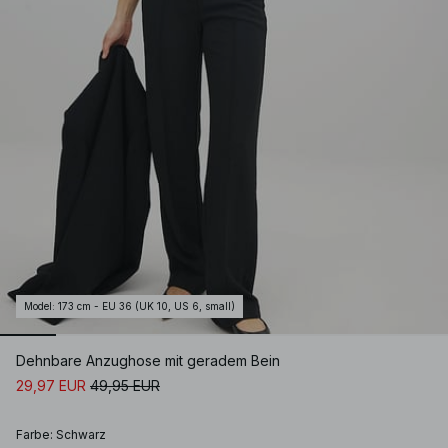
Model
:
173 cm - EU 36 (UK 10, US 6, small)
Dehnbare Anzughose mit geradem Bein
29,97 EUR
49,95 EUR
Farbe
:
Schwarz