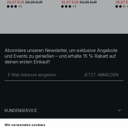
29,97 EUR
59,95 EUR
35,97 EUR
59,95 EUR
35,97 
+1
+1
Abonniere unseren Newsletter, um exklusive Angebote
und Events zu genießen – und erhalte 15 % Rabatt auf
deinen ersten Einkauf!
JETZT ANMELDEN
KUNDENSERVICE
ÜBER NA-KD