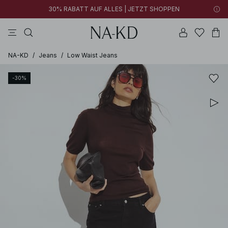
30% RABATT AUF ALLES | JETZT SHOPPEN
longsleeves
kleider
tops
braun
hosen
NA-KD
/
Jeans
/
Low Waist Jeans
-30%