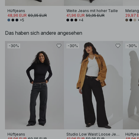
Hüftjeans
Weite Jeans mit hoher Taille
48,96 EUR
69,95 EUR
41,96 EUR
59,95 EUR
29,97 
+5
+4
Das haben sich andere angesehen
-30%
-30%
-30%
Hüftjeans
Studio Low Waist Loose Jeans
Hüftjea
48,96 EUR
69,95 EUR
41,96 EUR
59,95 EUR
48,96 