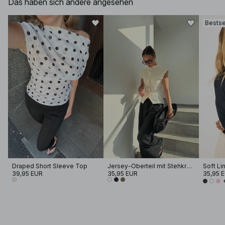
Das haben sich andere angesehen
Bestse
Draped Short Sleeve Top
Jersey-Oberteil mit Stehkragen
39,95 EUR
35,95 EUR
35,95 