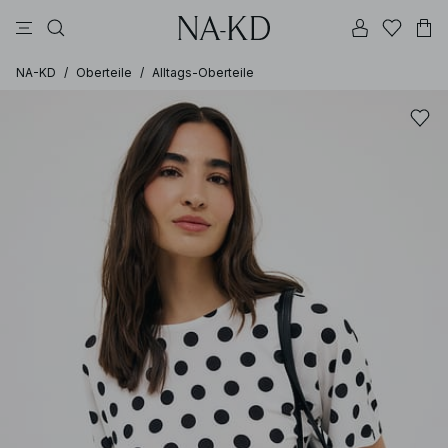
longsleeves
tops
kleider
schwarz
hosen
NA-KD
/
Oberteile
/
Alltags-Oberteile