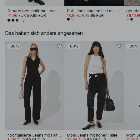
Gerade geschnittene Jeans mit hoher Taille
Soft Line Langarmshirt mit Trichterhals
gerade
41,96 EUR
59,95 EUR
18,16 EUR
25,95 EUR
39,16 
+3
Das haben sich andere angesehen
-80%
-60%
-80%
hochtaillierte Jeans mit Falten
Mom Jeans mit hoher Taille
Mom Jea
11,99 EUR
59,95 EUR
23,98 EUR
59,95 EUR
11,99 E