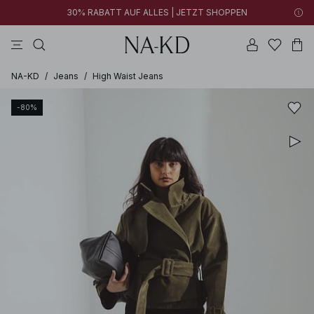
30% RABATT AUF ALLES | JETZT SHOPPEN
langarmtops
kleider
braun
schwarz
hosen
NA-KD
/
Jeans
/
High Waist Jeans
-80%