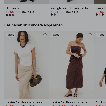
Hüftjeans
anzughose mit niedriger taille
48,96 EUR
69,95 EUR
41,96 EUR
59,95 EUR
34,96 
+5
Das haben sich andere angesehen
-30%
-60%
-40%
gestreifter Rock aus Leinenmischung
gestreifter Rock aus Leinenmischung
Rock m
48,96 EUR
69,95 EUR
27,98 EUR
69,95 EUR
17,97 