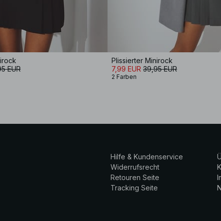
nirock
Plissierter Minirock
95 EUR
7,99 EUR
39,95 EUR
2 Farben
Hilfe & Kundenservice
Ü
Widerrufsrecht
K
Retouren Seite
Tracking Seite
N