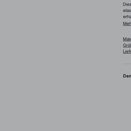
Dies
elas
erhä
Meh
Art
Mat
Grö
Lie
Den