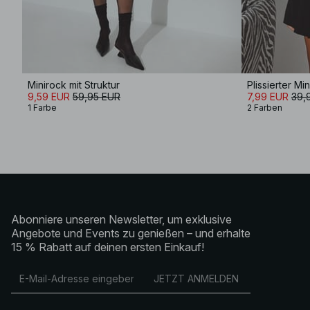
Minirock mit Struktur
Plissierter Mi
9,59 EUR
59,95 EUR
7,99 EUR
39,
1 Farbe
2 Farben
Abonniere unseren Newsletter, um exklusive
Angebote und Events zu genießen – und erhalte
15 % Rabatt auf deinen ersten Einkauf!
JETZT ANMELDEN