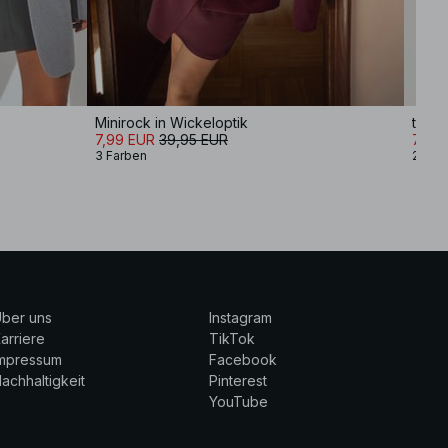
Minirock in Wickeloptik
taill
7,99 EUR
39,95 EUR
7,99
3 Farben
2 Far
ber uns
Instagram
arriere
TikTok
Impressum
Facebook
achhaltigkeit
Pinterest
YouTube