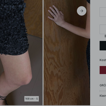
B
Kost
GRÖ
Klei
168 cm - S