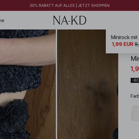
FINAL SALE | JETZT SHOPPEN
30% RABATT AUF ALLES | JETZT SHOPPEN
FINAL SALE | JETZT SHOPPEN
ne
Minirock mit 
NA-
1,99 EUR
9
Mi
1,
-8
Far