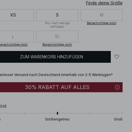
Finde deine Größe
XS
S
M
Nur noch wenige
Benachrichtige mich
verfügbar
L
XL
enachrichtige mich
Benachrichtige mich
ZUM WARENKORB HINZUFÜGEN
enloser Versand nach Deutschland innerhalb von 2-5 Werktagen*
30% RABATT AUF ALLES
SSE
n
Größengetreu
Groß