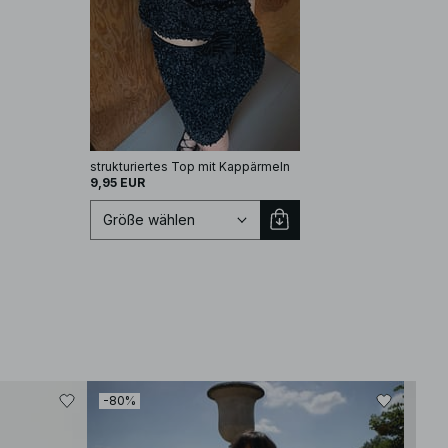
strukturiertes Top mit Kappärmeln
9,95 EUR
Größe wählen
Größe auswählen
-80%
-80
XS
S