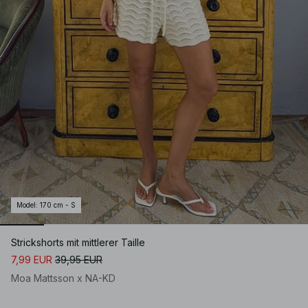
Model
:
170 cm - S
Strickshorts mit mittlerer Taille
7,99 EUR
39,95 EUR
Moa Mattsson x NA-KD