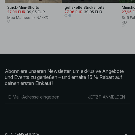
Strick-Mini-Shorts
gehäkelte Strickshorts
Minish
27,96 EUR
39,95 EUR
27,96 EUR
39,95 EUR
27,96 
Moa Mattsson x NA-KD
Sofi Fa
KD
Abonniere unseren Newsletter, um exklusive Angebote
und Events zu genießen – und erhalte 15 % Rabatt auf
deinen ersten Einkauf!
JETZT ANMELDEN
KUNDENSERVICE