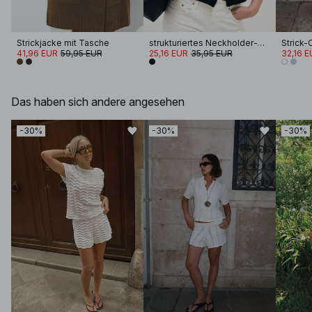
Strickjacke mit Tasche
strukturiertes Neckholder-Top mit Knöpfen
Strick
41,96 EUR
59,95 EUR
25,16 EUR
35,95 EUR
32,16 E
Das haben sich andere angesehen
-30%
-30%
-30%