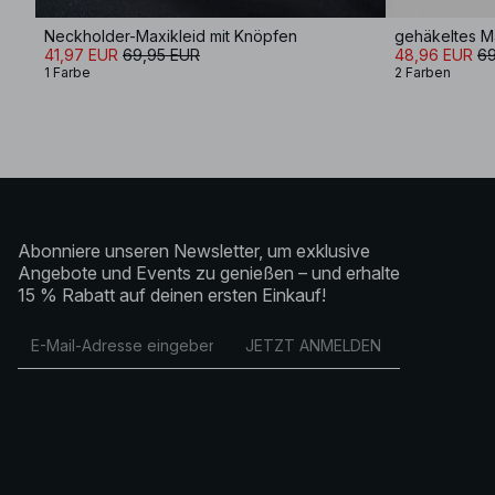
Neckholder-Maxikleid mit Knöpfen
gehäkeltes Ma
41,97 EUR
69,95 EUR
48,96 EUR
69
1 Farbe
2 Farben
Abonniere unseren Newsletter, um exklusive
Angebote und Events zu genießen – und erhalte
15 % Rabatt auf deinen ersten Einkauf!
JETZT ANMELDEN