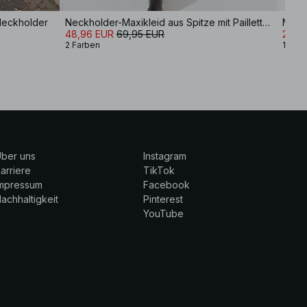
 Neckholder
Neckholder-Maxikleid aus Spitze mit Pailletten
48,96 EUR
69,95 EUR
27,9
2 Farben
1 Farb
ber uns
Instagram
arriere
TikTok
Impressum
Facebook
achhaltigkeit
Pinterest
YouTube