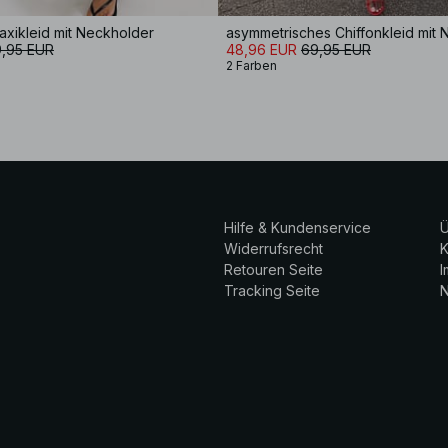
xikleid mit Neckholder
asymmetrisches Chiffonkleid mit
,95 EUR
48,96 EUR
69,95 EUR
2 Farben
Hilfe & Kundenservice
Ü
Widerrufsrecht
K
Retouren Seite
Tracking Seite
N