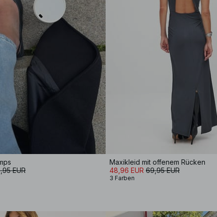
umps
Maxikleid mit offenem Rücken
,95 EUR
48,96 EUR
69,95 EUR
3 Farben