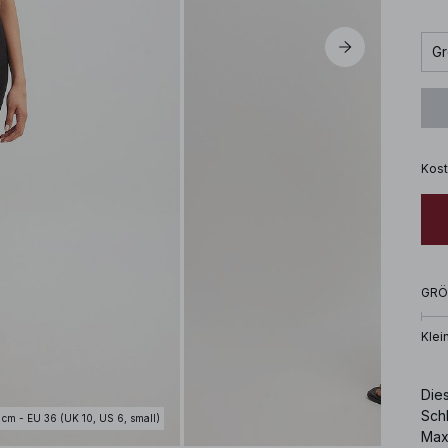
Gr
Kost
GRÖ
Klei
Die
Schl
 cm - EU 36 (UK 10, US 6, small)
Max