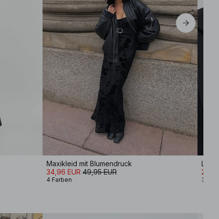
Maxikleid mit Blumendruck
Langä
34,96 EUR
49,95 EUR
20,9
4 Farben
3 Far