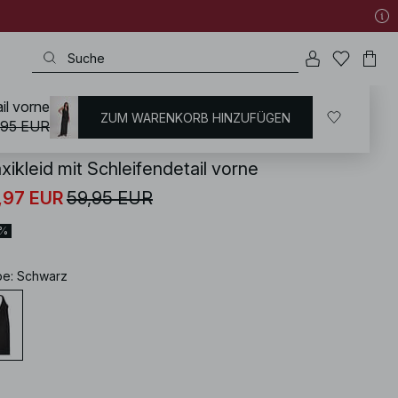
il vorne
ZUM WARENKORB HINZUFÜGEN
KD
/
Kleider
/
Neckholder Kleid
,95 EUR
xikleid mit Schleifendetail vorne
,97 EUR
59,95 EUR
0%
be
:
Schwarz