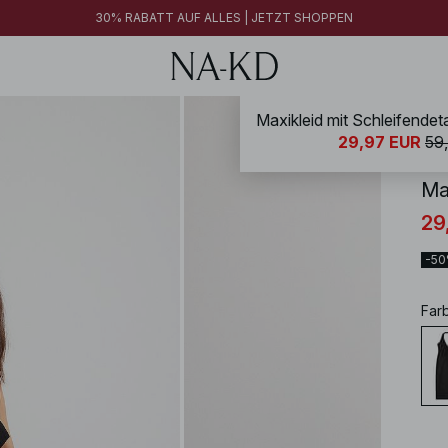
30% RABATT AUF ALLES | JETZT SHOPPEN
Maxikleid mit Schleifendeta
NA-
29,97 EUR
59
Ma
29
-5
Far