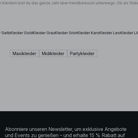
idern bist du das ganze Jahr über trendbewusst unterwegs. Ob als Statement-
r Gelb
Kleider Gold
Kleider Grau
Kleider Grün
Kleider Karo
Kleider Leo
Kleider Li
Maxikleider
Midikleider
Partykleider
Abonniere unseren Newsletter, um exklusive Angebote
und Events zu genießen – und erhalte 15 % Rabatt auf