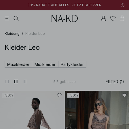
30% RABATT AUF ALLES | JETZT SHOPPEN
longsleeves
kleider
tops
hosen
tiefbraun
Kleidung
/
Kleider Leo
Kleider Leo
Maxikleider
Midikleider
Partykleider
FILTER (1)
5
Ergebnisse
-30%
-30%