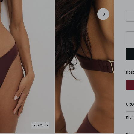
Kost
GRÖ
Klei
175 cm - S