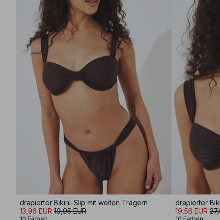
drapierter Bikini-Slip mit weiten Trägern
drapierter Bik
13,96 EUR
19,95 EUR
19,56 EUR
27
10 Farben
10 Farben