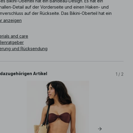
es Bikini-Oberteil hat ein Bandeau-Design. Es hat ein
nallen-Detail auf der Vorderseite und einen Haken- und
verschluss auf der Rückseite. Das Bikini-Oberteil hat ein
es Futter.
r anzeigen
ikelnummer
:
1100-013224-0017
erials and care
ßenratgeber
ferung und Rücksendung
 dazugehörigen Artikel
1
/
2