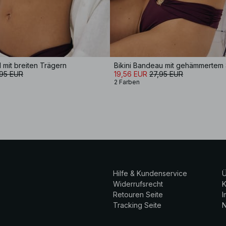
l mit breiten Trägern
,95 EUR
19,56 EUR
27,95 EUR
2 Farben
Hilfe & Kundenservice
Ü
Widerrufsrecht
K
Retouren Seite
Tracking Seite
N