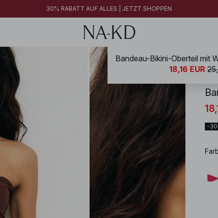
30% RABATT AUF ALLES | JETZT SHOPPEN
NA-
18,16 EUR
25
Ba
18
-3
Far