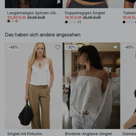
Langärmeliges Spitzen-Oberteil
Doppellagiges Singlet
20,96 EUR
29,95 EUR
18,16 EUR
25,95 EUR
18,16 E
+1
Das haben sich andere angesehen
-40%
-30%
-40%
Singlet mit Pintucks
Broderie-Anglaise-Singlet
Dünnes 