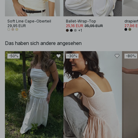
Soft Line Cape-Oberteil
Ballet-Wrap-Top
drapier
29,95 EUR
25,16 EUR
35,95 EUR
27,96 
+1
Das haben sich andere angesehen
-50%
-30%
-80%