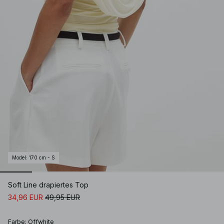
Model
:
170 cm - S
Soft Line drapiertes Top
34,96 EUR
49,95 EUR
Farbe
:
Offwhite