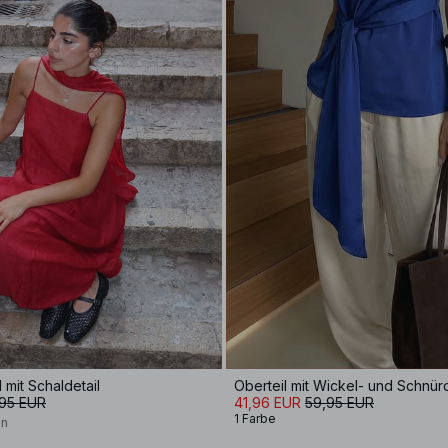
 mit Schaldetail
Oberteil mit Wickel- und Schnürd
,95 EUR
41,96 EUR
59,95 EUR
1 Farbe
on