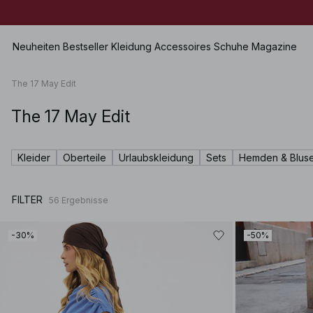
Neuheiten
Bestseller
Kleidung
Accessoires
Schuhe
Magazine
The 17 May Edit
The 17 May Edit
Alle anzeigen
Alle anzeigen
Alle anzeigen
Shorts
Kleider
Taschen
Flache Schuhe
Bademoden
Kleider
Oberteile
Urlaubskleidung
Sets
Hemden & Blus
Oberteile
Schmuck
Schuhe mit Absatz
Unterwäsche
Pullover
Sonnenbrillen
Lederschuhe
Sets
FILTER
56
Ergebnisse
Hemden & Blusen
Gürtel
Stiefel
Premium Selection
Mäntel & Jacken
Schals & Tücher
Kommt bald
-30%
-50%
Blazer
Hüte & Mützen
Sonderpreise
Hosen
Haarschmuck
Jeans
Handschuhe
Röcke