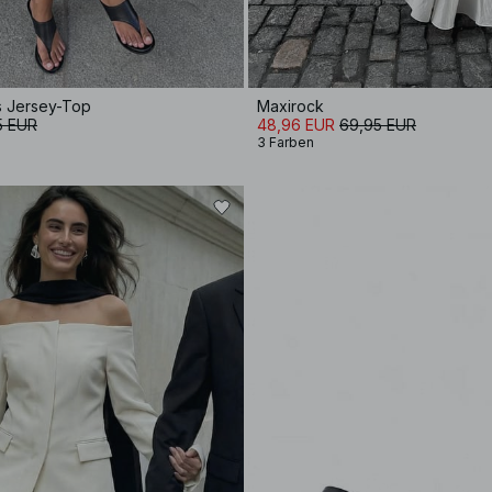
s Jersey-Top
Maxirock
5 EUR
48,96 EUR
69,95 EUR
3 Farben