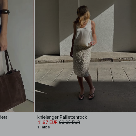
etail
knielanger Paillettenrock
41,97 EUR
69,95 EUR
1 Farbe