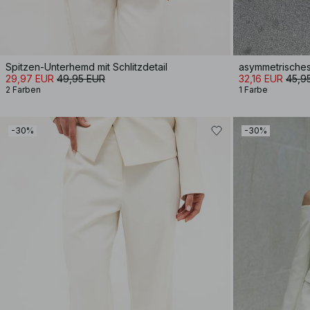
Spitzen-Unterhemd mit Schlitzdetail
asymmetrische
29,97 EUR
49,95 EUR
32,16 EUR
45,9
2 Farben
1 Farbe
-30%
-30%