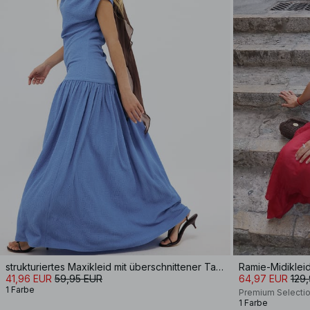
strukturiertes Maxikleid mit überschnittener Taille
Ramie-Midikleid
41,96 EUR
59,95 EUR
64,97 EUR
129
1 Farbe
Premium Selecti
1 Farbe