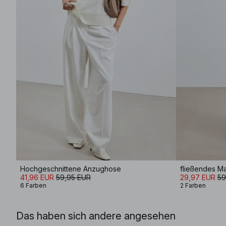
Hochgeschnittene Anzughose
41,96 EUR
59,95 EUR
29,97 EUR
59
6 Farben
2 Farben
Das haben sich andere angesehen