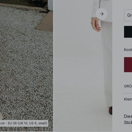
Gr
Kost
GRÖ
Klei
Die
Stic
 cm - EU 36 (UK 10, US 6, small)