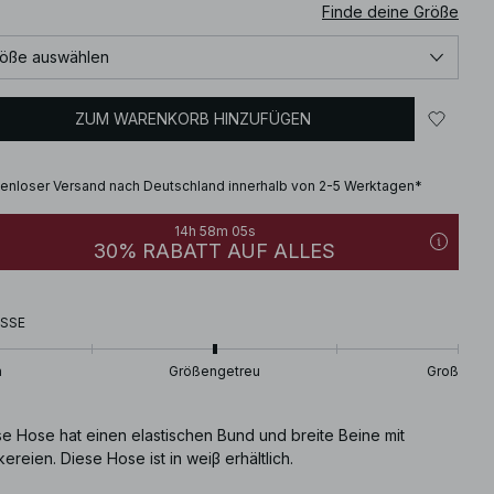
Finde deine Größe
öße auswählen
ZUM WARENKORB HINZUFÜGEN
enloser Versand nach Deutschland innerhalb von 2-5 Werktagen*
14h 58m 04s
30% RABATT AUF ALLES
SSE
n
Größengetreu
Groß
se Hose hat einen elastischen Bund und breite Beine mit
kereien. Diese Hose ist in weiβ erhältlich.