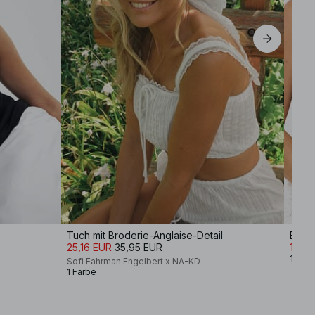
Tuch mit Broderie-Anglaise-Detail
Bikin
25,16 EUR
35,95 EUR
18,16
1 Farb
Sofi Fahrman Engelbert x NA-KD
1 Farbe