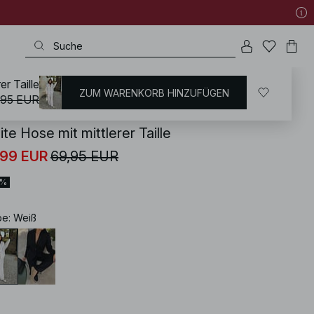
er Taille
ZUM WARENKORB HINZUFÜGEN
KD
/
Leinen Kleidung
/
Leinenhosen
,95 EUR
te Hose mit mittlerer Taille
,99 EUR
69,95 EUR
0%
be
:
Weiß