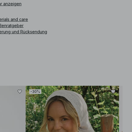
ikelnummer
r anzeigen
:
1100-011455-0001
erials and care
ßenratgeber
ferung und Rücksendung
-30%
-30