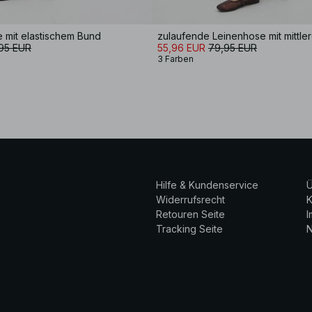
 mit elastischem Bund
zulaufende Leinenhose mit mittlere
95 EUR
55,96 EUR
79,95 EUR
3 Farben
Hilfe & Kundenservice
Ü
Widerrufsrecht
K
Retouren Seite
Tracking Seite
N