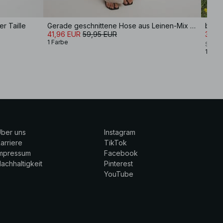
r Taille
Gerade geschnittene Hose aus Leinen-Mix mit mittelhoher Taille
best
41,96 EUR
59,95 EUR
33,5
1 Farbe
Sofi 
1 Farb
ber uns
Instagram
arriere
TikTok
Impressum
Facebook
achhaltigkeit
Pinterest
YouTube