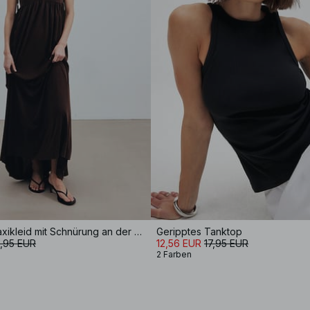
fließendes Maxikleid mit Schnürung an der Schulter
Geripptes Tanktop
,95 EUR
12,56 EUR
17,95 EUR
2 Farben