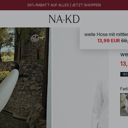
30% RABATT AUF ALLES | JETZT SHOPPEN
weite Hose mit mittler
NA-
13,99 EUR
69
wei
13
-8
Far