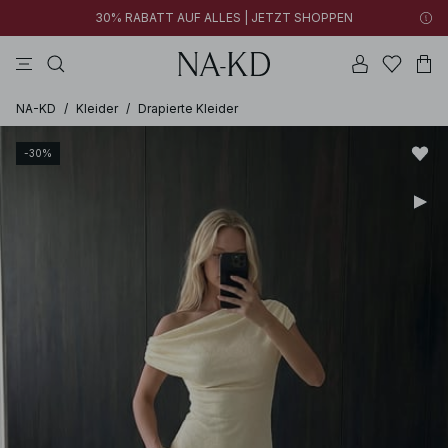
30% RABATT AUF ALLES | JETZT SHOPPEN
longsleeves
kleider
tops
braun
hosen
NA-KD
/
Kleider
/
Drapierte Kleider
-30%