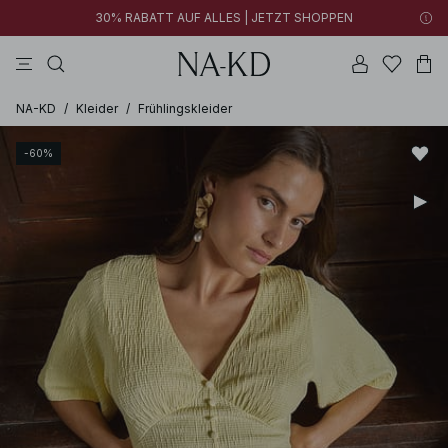
30% RABATT AUF ALLES | JETZT SHOPPEN
longsleeves
tops
kleider
schwarz
hosen
NA-KD
/
Kleider
/
Frühlingskleider
-60%