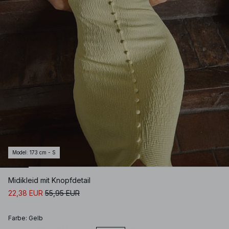
Model
:
173 cm - S
Midikleid mit Knopfdetail
22,38 EUR
55,95 EUR
Farbe
:
Gelb