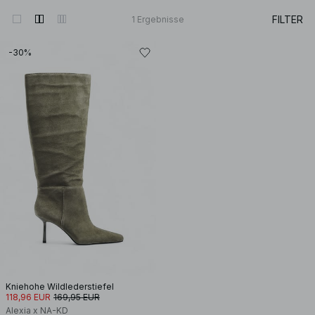
FILTER
1
Ergebnisse
-30%
Kniehohe Wildlederstiefel
118,96 EUR
169,95 EUR
Alexia x NA-KD