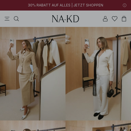
30% RABATT AUF ALLES | JETZT SHOPPEN
longsleeves
kleider
khakigrün
tops
hosen