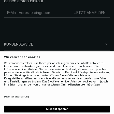
deinen ersten Einkauf!
JETZT ANMELDEN
KUNDENSERVICE
ÜBER NA-KD
FOLGEN SIE UNS
LEGAL
GERMANY
|
DEUTSCH