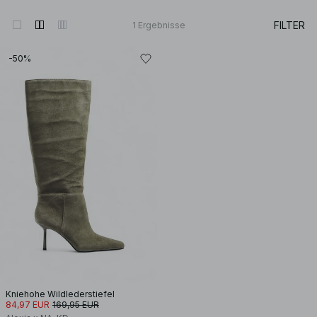
FILTER
1
Ergebnisse
-50%
Kniehohe Wildlederstiefel
84,97 EUR
169,95 EUR