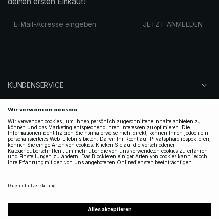
deinen ersten Einkauf!
JETZT ANMELDEN
KUNDENSERVICE
ÜBER NA-KD
FOLGEN SIE UNS
LEGAL
GERMANY
|
DEUTSCH