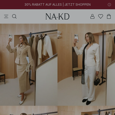
30% RABATT AUF ALLES | JETZT SHOPPEN
langarmtops
kleider
braun
schwarz
hosen