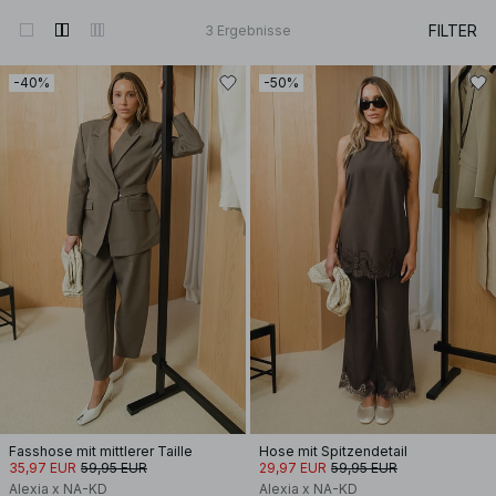
FILTER
3
Ergebnisse
-40%
-50%
Fasshose mit mittlerer Taille
Hose mit Spitzendetail
35,97 EUR
59,95 EUR
29,97 EUR
59,95 EUR
Alexia x NA-KD
Alexia x NA-KD