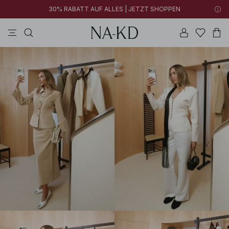
30% RABATT AUF ALLES | JETZT SHOPPEN
longsleeves
kleider
tops
braun
hosen