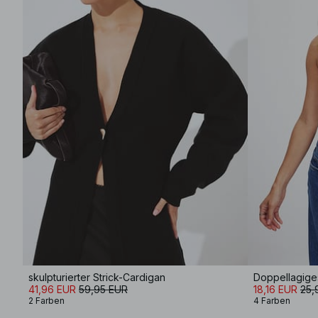
skulpturierter Strick-Cardigan
Doppellagiges
41,96 EUR
59,95 EUR
18,16 EUR
25,
2 Farben
4 Farben