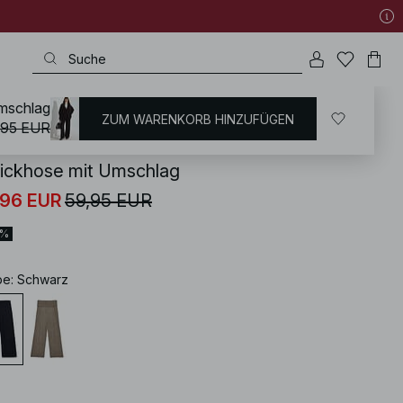
Umschlag
ZUM WARENKORB HINZUFÜGEN
KD
/
Hosen
/
Weite Hosen
,95 EUR
rickhose mit Umschlag
,96 EUR
59,95 EUR
0%
be
:
Schwarz