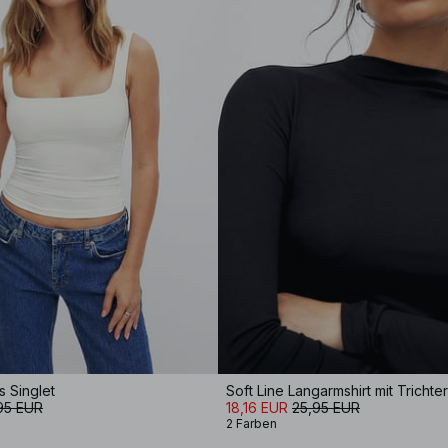
 Singlet
Soft Line Langarmshirt mit Trichte
95 EUR
18,16 EUR
25,95 EUR
2 Farben