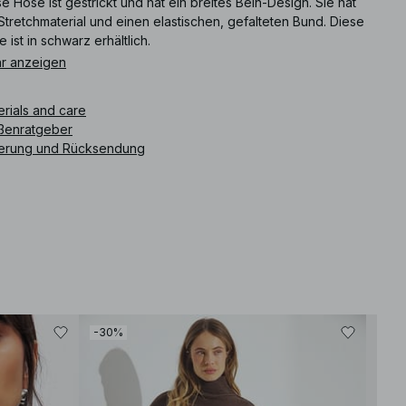
e Hose ist gestrickt und hat ein breites Bein-Design. Sie hat
Stretchmaterial und einen elastischen, gefalteten Bund. Diese
 ist in schwarz erhältlich.
r anzeigen
ikelnummer
:
1100-012232-0002
erials and care
ßenratgeber
ferung und Rücksendung
-30%
-30