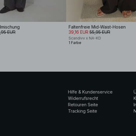
lmischung
Faltenfreie Mid-Waist-Hosen
,95 EUR
39,16 EUR
55,95 EUR
Scandivv x NA-KD
1 Farbe
Hilfe & Kundenservice
Ü
Widerrufsrecht
K
Retouren Seite
Tracking Seite
N