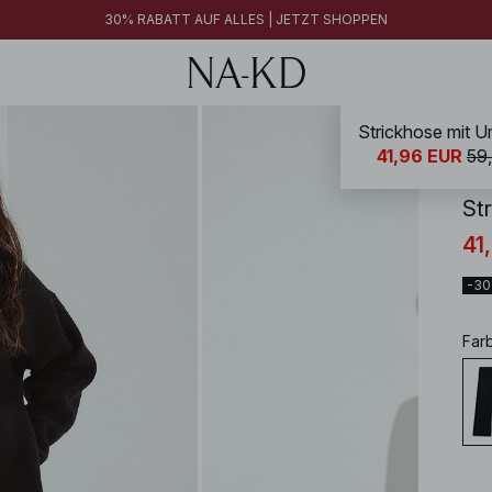
30% RABATT AUF ALLES | JETZT SHOPPEN
Strickhose mit 
NA-
41,96 EUR
59
St
41
-3
Far