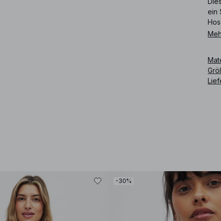
Dies
ein 
Hose
Meh
Art
Mat
Grö
Lie
-30%