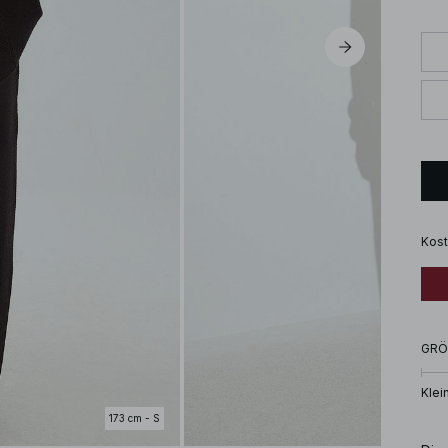
Kost
GRÖ
Klei
173 cm - S