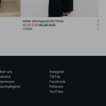
weite überlappende Hose
Stric
46,16 EUR
65,95 EUR
9,99
1 Farbe
1 Farb
ber uns
Instagram
arriere
TikTok
Impressum
Facebook
achhaltigkeit
Pinterest
YouTube