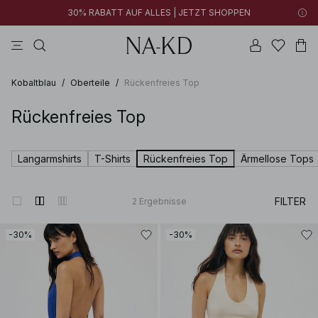
30% RABATT AUF ALLES | JETZT SHOPPEN
longsleeves
braun
schwarz
hosen
hellbraun
Kobaltblau
/
Oberteile
/
Rückenfreies Top
Rückenfreies Top
Langarmshirts
T-Shirts
Rückenfreies Top
Ärmellose Tops
FILTER
2
Ergebnisse
-30%
-30%