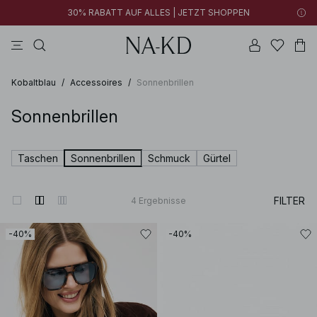
30% RABATT AUF ALLES | JETZT SHOPPEN
longsleeves
braun
schwarz
hosen
hellbraun
Kobaltblau
/
Accessoires
/
Sonnenbrillen
Sonnenbrillen
Taschen
Sonnenbrillen
Schmuck
Gürtel
FILTER
4
Ergebnisse
-40%
-40%