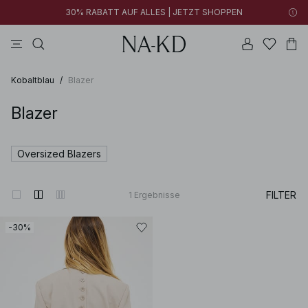
30% RABATT AUF ALLES | JETZT SHOPPEN
longsleeves
kleider
khakigrün
tops
hosen
Kobaltblau
/
Blazer
Blazer
Oversized Blazers
FILTER
1
Ergebnisse
-30%