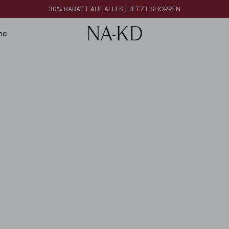
30% RABATT AUF ALLES | JETZT SHOPPEN
30% RABATT AUF ALLES | JETZT SHOPPEN
FINAL SALE | JETZT SHOPPEN
ne