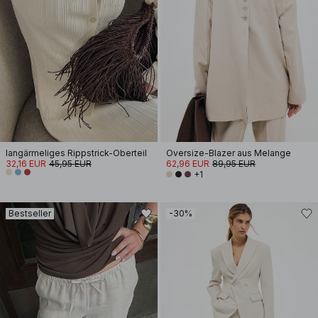
langärmeliges Rippstrick-Oberteil
Oversize-Blazer aus Melange
32,16 EUR
45,95 EUR
62,96 EUR
89,95 EUR
+1
Bestseller
-30%