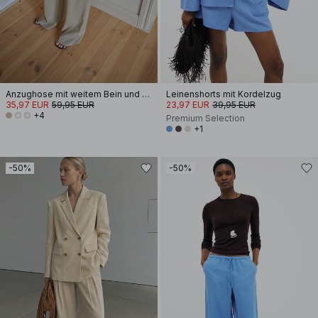
Anzughose mit weitem Bein und hohem Bund
Leinenshorts mit Kordelzug
35,97 EUR
59,95 EUR
23,97 EUR
39,95 EUR
+4
Premium Selection
+1
-50%
-50%