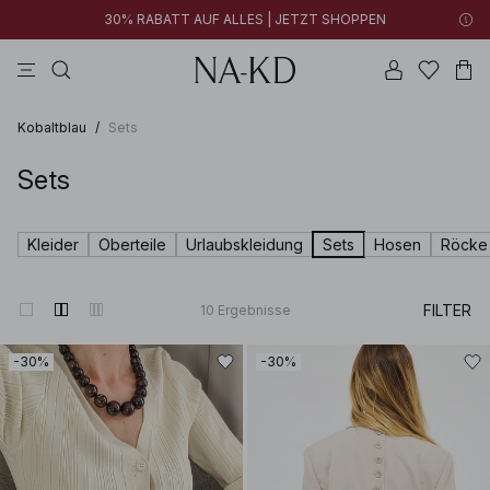
30% RABATT AUF ALLES | JETZT SHOPPEN
longsleeves
kleider
khakigrün
tops
hosen
Kobaltblau
/
Sets
Sets
Kleider
Oberteile
Urlaubskleidung
Sets
Hosen
Röcke
FILTER
10
Ergebnisse
-30%
-30%