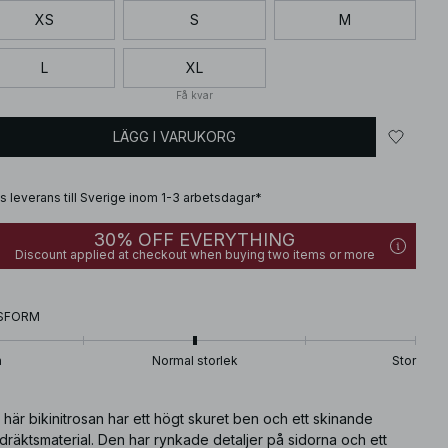
XS
S
M
L
XL
Få kvar
LÄGG I VARUKORG
is leverans till Sverige inom 1-3 arbetsdagar*
30% OFF EVERYTHING
Discount applied at checkout when buying two items or more
SFORM
n
Normal storlek
Stor
här bikinitrosan har ett högt skuret ben och ett skinande
räktsmaterial. Den har rynkade detaljer på sidorna och ett