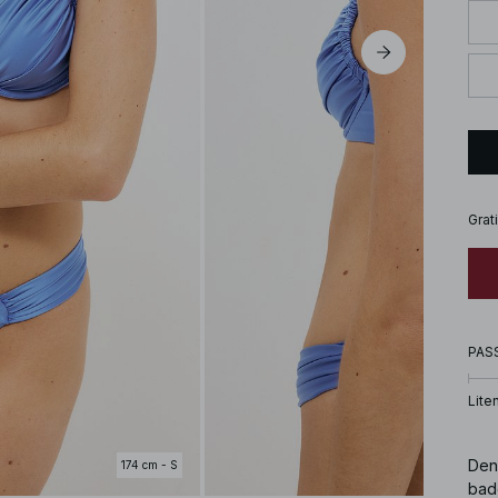
Grat
PAS
Lite
Den 
174 cm - S
badd