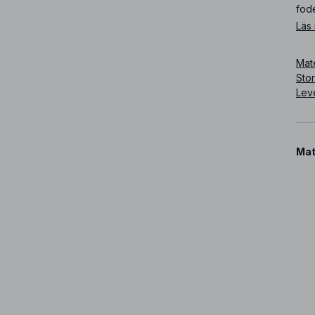
fode
Läs
Art
Mate
Sto
Lev
Mat