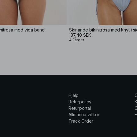
nitrosa med vida band
Skinande bikinitrosa med knyt i s
137,40 SEK
4 Färger
Hjälp
Returpolicy
K
Returportal
C
Allmänna villkor
H
Track Order