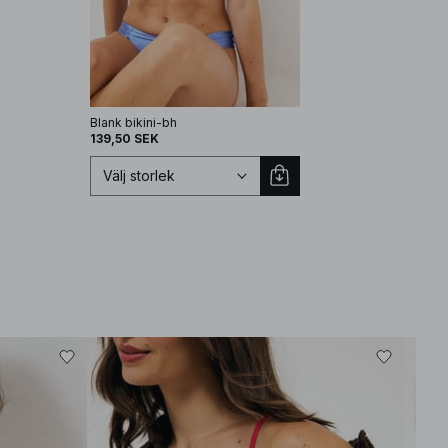
Blank bikini-bh
139,50 SEK
Välj storlek
Välj storlek
EU 70A
EU 70B
EU 70C
EU 70D
EU 75A