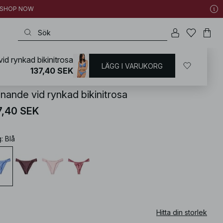
 | SHOP NOW
id rynkad bikinitrosa
LÄGG I VARUKORG
KD
/
Badkläder
/
Bikini
/
Bikininederdelar
137,40 SEK
inande vid rynkad bikinitrosa
7,40 SEK
g
:
Blå
Hitta din storlek