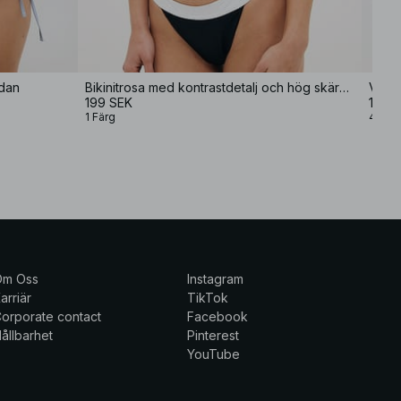
idan
Bikinitrosa med kontrastdetalj och hög skärning
Vid r
199 SEK
199 
1 Färg
4 Fär
Om Oss
Instagram
arriär
TikTok
orporate contact
Facebook
ållbarhet
Pinterest
YouTube