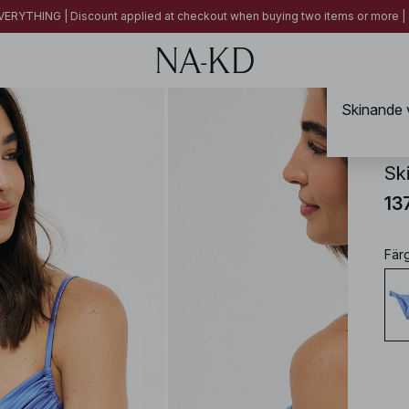
ERYTHING | Discount applied at checkout when buying two items or more
Skinande v
NA-
Sk
13
Fär