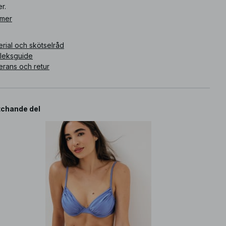
r.
 mer
ikelnummer
:
1100-012706-0003
rial och skötselråd
rleksguide
erans och retur
chande del