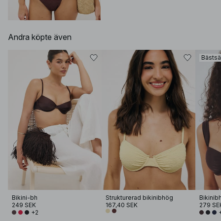
Andra köpte även
Bästsä
Bikini-bh
Strukturerad bikinibhög
249 SEK
167,40 SEK
279 SE
+2