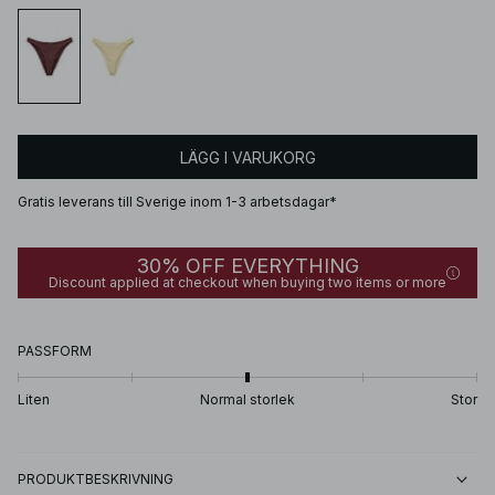
LÄGG I VARUKORG
Gratis leverans till Sverige inom 1-3 arbetsdagar*
30% OFF EVERYTHING
Discount applied at checkout when buying two items or more
PASSFORM
Liten
Normal storlek
Stor
PRODUKTBESKRIVNING