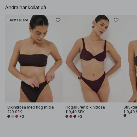
Andra har kollat på
Bästsäljare
Bikinitrosa med hög midja
Högskuren bikinitrosa
229 SEK
119,40 SEK
119,40 
+3
+3