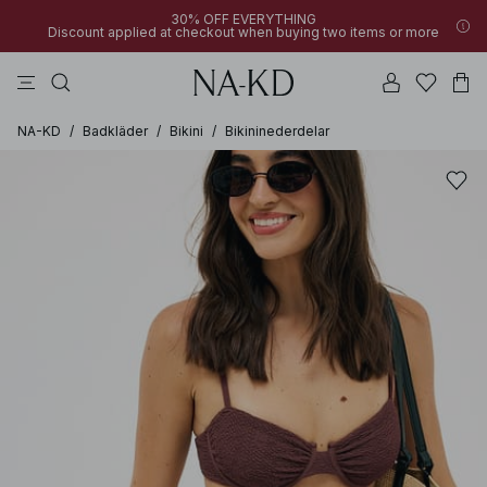
30% OFF EVERYTHING
Discount applied at checkout when buying two items or more
långärmade toppar
byxor
klänningar
bruna
överdelar
NA-KD
/
Badkläder
/
Bikini
/
Bikininederdelar