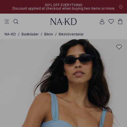
30% OFF EVERYTHING
Discount applied at checkout when buying two items or more
byxor
klänningar
bruna
svarta
överdelar
NA-KD
/
Badkläder
/
Bikini
/
Bikiniöverdelar