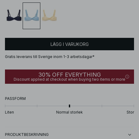
LÄGG I VARUKORG
Gratis leverans till Sverige inom 1-3 arbetsdagar*
30% OFF EVERYTHING
Discount applied at checkout when buying two items or more
PASSFORM
Liten
Normal storlek
Stor
PRODUKTBESKRIVNING