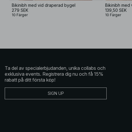
Bikinibh med vid draperad bygel
Bikinibh med 
279 SEK
139,50 SEK
10 Färger
10 Färger
Ta del av specialerbjudanden, unika collabs och
exklusiva events. Registrera dig nu och få 15%
rabatt på ditt första köp!
SIGN UP