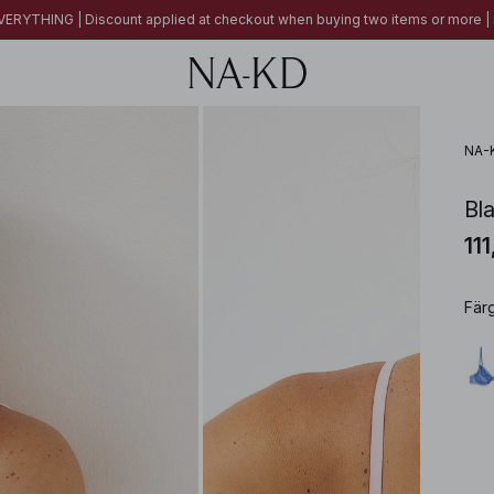
ERYTHING | Discount applied at checkout when buying two items or more
NA-
Bla
11
Fär