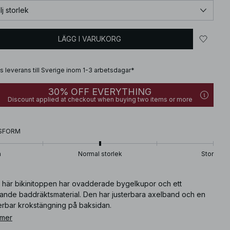
lj storlek
LÄGG I VARUKORG
is leverans till Sverige inom 1-3 arbetsdagar*
30% OFF EVERYTHING
Discount applied at checkout when buying two items or more
SFORM
n
Normal storlek
Stor
 här bikinitoppen har ovadderade bygelkupor och ett
nande baddräktsmaterial. Den har justerbara axelband och en
terbar krokstängning på baksidan.
 mer
ikelnummer
:
1100-012705-0048