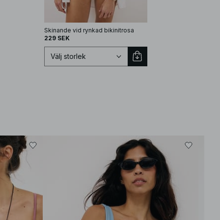
Skinande vid rynkad bikinitrosa
229 SEK
Välj storlek
Välj storlek
XS
S
M
L