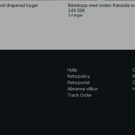
vid draperad bygel
249 SEK
3 Färger
Hjälp
Returpolicy
K
Returportal
C
Allmänna villkor
H
Track Order