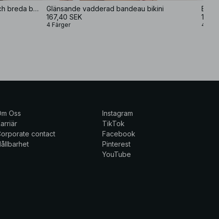
Bikinitopp med vriden framsida och breda band
Glänsande vadderad bandeau bikini
Blank
167,40 SEK
149,
4 Färger
4 Fär
Om Oss
Instagram
arriär
TikTok
orporate contact
Facebook
ållbarhet
Pinterest
YouTube