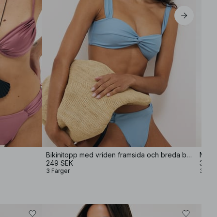
XL
Bikinitopp med vriden framsida och breda band
Midikj
249 SEK
399 
3 Färger
3 Fär