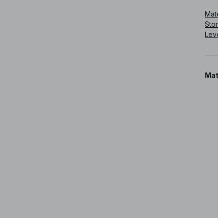
Mate
Sto
Lev
Mat