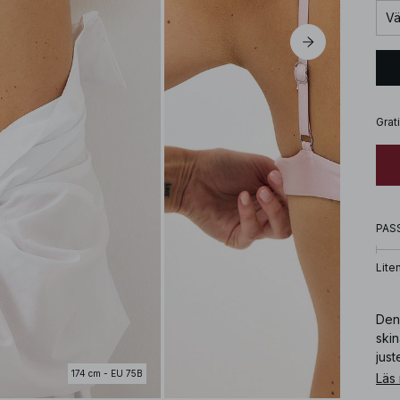
Vä
Grat
PAS
Lite
Den
ski
jus
174 cm - EU 75B
Läs
Art