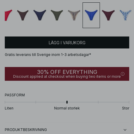
LÄGG I VARUKORG
Gratis leverans till Sverige inom 1-3 arbetsdagar*
30% OFF EVERYTHING
Discount applied at checkout when buying two items or more
PASSFORM
Liten
Normal storlek
Stor
PRODUKTBESKRIVNING