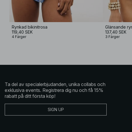
Rynkad bikinitrosa
Glänsande ryn
119,40 SEK
137,40 SEK
4 Färger
3 Färger
Ta del av specialerbjudanden, unika collabs och
exklusiva events. Registrera dig nu och få 15%
rabatt på ditt första köp!
SIGN UP