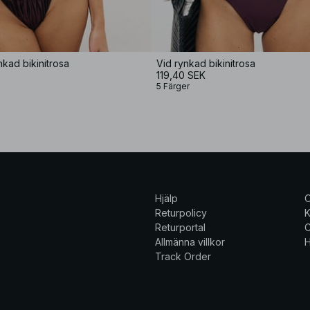
kad bikinitrosa
Vid rynkad bikinitrosa
119,40 SEK
5 Färger
Hjälp
Returpolicy
K
Returportal
C
Allmänna villkor
H
Track Order