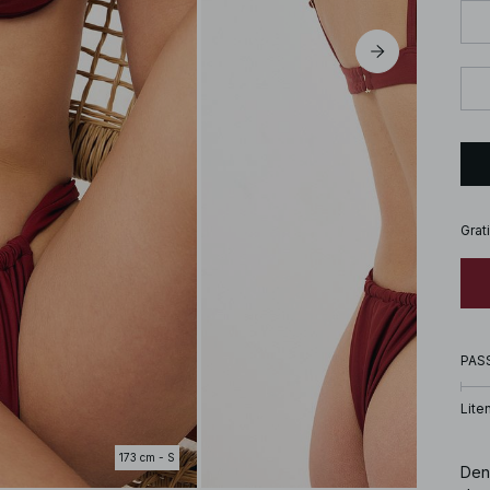
Grat
PAS
Lite
173 cm - S
Den 