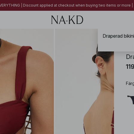
ERYTHING | Discount applied at checkout when buying two items or more
Draperad bikin
NA-
Dr
11
Fär