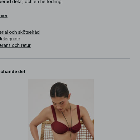
erad detalj och en helfodring.
ikelnummer
 mer
:
1100-012608-0097
rial och skötselråd
rleksguide
erans och retur
chande del