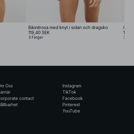
Bikinitrosa med knyt i sidan och dragsko
Gläns
119,40 SEK
137,4
3 Färger
3 Fär
Om Oss
Instagram
arriär
TikTok
orporate contact
Facebook
ållbarhet
Pinterest
YouTube