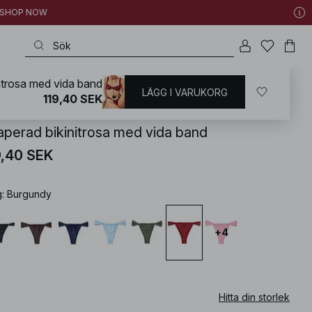
 | SHOP NOW
itrosa med vida band
LÄGG I VARUKORG
KD
/
Badkläder
/
Bikini
/
Bikininederdelar
119,40 SEK
aperad bikinitrosa med vida band
9,40 SEK
g
:
Burgundy
+
4
Hitta din storlek