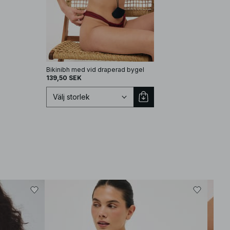
Bikinibh med vid draperad bygel
139,50 SEK
Välj storlek
Välj storlek
EU 70A
EU 70B
EU 70C
EU 70D
EU 75A