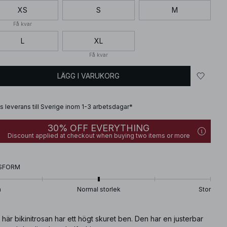
XS
S
M
Få kvar
L
XL
Få kvar
LÄGG I VARUKORG
is leverans till Sverige inom 1-3 arbetsdagar*
30% OFF EVERYTHING
Discount applied at checkout when buying two items or more
SFORM
n
Normal storlek
Stor
här bikinitrosan har ett högt skuret ben. Den har en justerbar