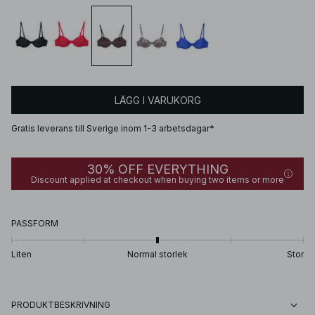
LÄGG I VARUKORG
Gratis leverans till Sverige inom 1-3 arbetsdagar*
30% OFF EVERYTHING
Discount applied at checkout when buying two items or more
PASSFORM
Liten
Normal storlek
Stor
PRODUKTBESKRIVNING