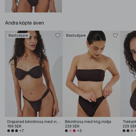
Andra köpte även
Bästsäljare
Bästsäljare
Draperad bikinitrosa med vida band
Bikinitrosa med hög midja
Trekant
199 SEK
229 SEK
229 SE
+7
+3